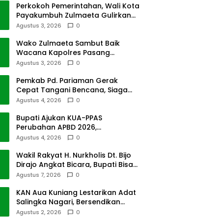
Perkokoh Pemerintahan, Wali Kota
Payakumbuh Zulmaeta Gulirkan
Jabatan
Agustus 3, 2026
0
Wako Zulmaeta Sambut Baik
Wacana Kapolres Pasang
Kamera Pantau Lalin
Agustus 3, 2026
0
Pemkab Pd. Pariaman Gerak
Cepat Tangani Bencana, Siaga
Cuaca Ekstrem
Agustus 4, 2026
0
Bupati Ajukan KUA-PPAS
Perubahan APBD 2026,
Pendapatan Pasbar Naik 15
Agustus 4, 2026
0
Persen
Wakil Rakyat H. Nurkholis Dt. Bijo
Dirajo Angkat Bicara, Bupati Bisa
Digugat
Agustus 7, 2026
0
KAN Aua Kuniang Lestarikan Adat
Salingka Nagari, Bersendikan
Kitabullah
Agustus 2, 2026
0