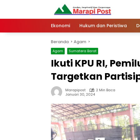
Langsung
ke
konten
Ekonomi
Hukum dan Peristiwa
D
Beranda
Agam
Agam
Sumatera Barat
Ikuti KPU RI, Pem
Targetkan Partisip
Marapipost
2 Min Baca
Januari 30, 2024