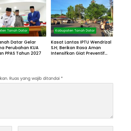
ten Tanah Datar
Kabupaten Tanah Datar
anah Datar Gelar
Kasat Lantas IPTU Wendrizal
rna Perubahan KUA
S.H; Berikan Rasa Aman
an PPAS Tahun 2027
Intensifkan Giat Preventif
Pagi
kan.
Ruas yang wajib ditandai
*