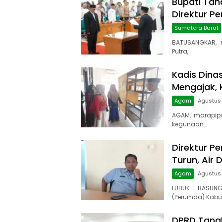
Bupati Tana
Direktur P
Sumatera Barat
BATUSANGKAR, 
Putra,…
Kadis Dina
Mengajak, 
Agam
Agustus 
AGAM, marapip
kegunaan…
Direktur Pe
Turun, Air 
Agam
Agustus
LUBUK BASUNG
(Perumda) Kabu
DPRD Tanah