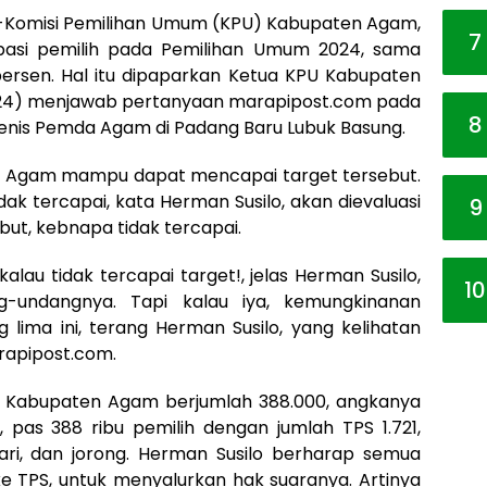
-Komisi Pemilihan Umum (KPU) Kabupaten Agam,
7
ipasi pemilih pada Pemilihan Umum 2024, sama
persen. Hal itu dipaparkan Ketua KPU Kabupaten
024) menjawab pertanyaan marapipost.com pada
8
Tenis Pemda Agam di Padang Baru Lubuk Basung.
n Agam mampu dapat mencapai target tersebut.
tidak tercapai, kata Herman Susilo, akan dievaluasi
9
ut, kebnapa tidak tercapai.
kalau tidak tercapai target!, jelas Herman Susilo,
10
-undangnya. Tapi kalau iya, kemungkinanan
g lima ini, terang Herman Susilo, yang kelihatan
arapipost.com.
 di Kabupaten Agam berjumlah 388.000, angkanya
g, pas 388 ribu pemilih dengan jumlah TPS 1.721,
ri, dan jorong. Herman Susilo berharap semua
ke TPS, untuk menyalurkan hak suaranya. Artinya