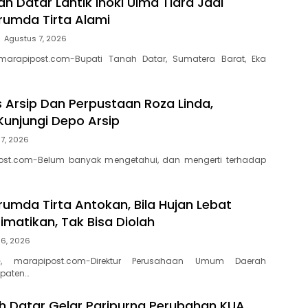
h Datar Lantik Inoki Ulma Tiara Jadi
erumda Tirta Alami
Agustus 7, 2026
marapipost.com-Bupati Tanah Datar, Sumatera Barat, Eka
s Arsip Dan Perpustaan Roza Linda,
Kunjungi Depo Arsip
7, 2026
ost.com-Belum banyak mengetahui, dan mengerti terhadap
rumda Tirta Antokan, Bila Hujan Lebat
Dimatikan, Tak Bisa Diolah
 6, 2026
, marapipost.com-Direktur Perusahaan Umum Daerah
paten…
 Datar Gelar Paripurna Perubahan KUA