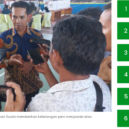
1
2
3
4
5
6
man Susilo memberikan keterangan pers menjawab atas