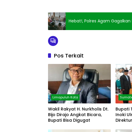
Hebat!, Polres Agam Gagalkan
Pos Terkait
Limapuluh Kota
Sumate
Wakil Rakyat H. Nurkholis Dt.
Bupati 
Bijo Dirajo Angkat Bicara,
Inoki U
Bupati Bisa Digugat
Direktu