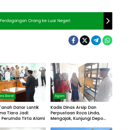
 Perdagangan Orang ke Luar Negeri
ra Barat
Agam
Tanah Datar Lantik
Kadis Dinas Arsip Dan
lma Tiara Jadi
Perpustaan Roza Linda,
r Perumda Tirta Alami
Mengajak, Kunjungi Depo
Arsip