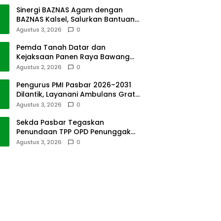
Sinergi BAZNAS Agam dengan
BAZNAS Kalsel, Salurkan Bantuan
Bencana Alam
Agustus 3, 2026
0
Pemda Tanah Datar dan
Kejaksaan Panen Raya Bawang
Merah di Sawah Tangah
Agustus 2, 2026
0
Pengurus PMI Pasbar 2026–2031
Dilantik, Layanani Ambulans Gratis
ke Padang
Agustus 3, 2026
0
Sekda Pasbar Tegaskan
Penundaan TPP OPD Penunggak
Pajak Kendaraan Dinas
Agustus 3, 2026
0