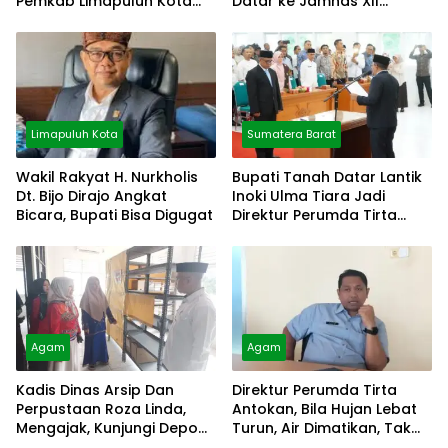
Pemkab Limapuluh Kota
Datar ke Jamnas XII
Pilih Diam
Cibubur
Limapuluh Kota
Sumatera Barat
Wakil Rakyat H. Nurkholis
Bupati Tanah Datar Lantik
Dt. Bijo Dirajo Angkat
Inoki Ulma Tiara Jadi
Bicara, Bupati Bisa Digugat
Direktur Perumda Tirta
Alami
Agam
Agam
Kadis Dinas Arsip Dan
Direktur Perumda Tirta
Perpustaan Roza Linda,
Antokan, Bila Hujan Lebat
Mengajak, Kunjungi Depo
Turun, Air Dimatikan, Tak
Arsip
Bisa Diolah