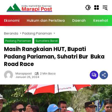
Langsung
ke
konten
Ekonomi
Hukum dan Peristiwa
Daerah
Kesehata
Beranda
Padang Pariaman
Padang Pariaman
Sumatera Barat
Masih Rangkaian HUT, Bupati
Padang Pariaman, Suhatri Bur Buka
Road Race
Marapipost
2 Min Baca
Januari 25, 2024