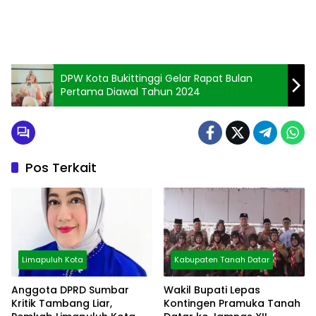
DPW Kota Bukittinggi Gelar Rapat Bulan
Pertama Diawal Tahun 2024
Pos Terkait
Limapuluh Kota
Kabupaten Tanah Datar
Anggota DPRD Sumbar
Wakil Bupati Lepas
Kritik Tambang Liar,
Kontingen Pramuka Tanah