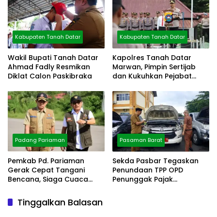
Kabupaten Tanah Datar
Kabupaten Tanah Datar
Wakil Bupati Tanah Datar
Kapolres Tanah Datar
Ahmad Fadly Resmikan
Marwan, Pimpin Sertijab
Diklat Calon Paskibraka
dan Kukuhkan Pejabat
Polres
Padang Pariaman
Pasaman Barat
Pemkab Pd. Pariaman
Sekda Pasbar Tegaskan
Gerak Cepat Tangani
Penundaan TPP OPD
Bencana, Siaga Cuaca
Penunggak Pajak
Ekstrem
Kendaraan Dinas
Tinggalkan Balasan