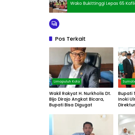
Wako Bukittinggi Lepas 65 Kafi
Pos Terkait
Limapuluh Kota
Sumate
Wakil Rakyat H. Nurkholis Dt.
Bupati 
Bijo Dirajo Angkat Bicara,
Inoki U
Bupati Bisa Digugat
Direktu