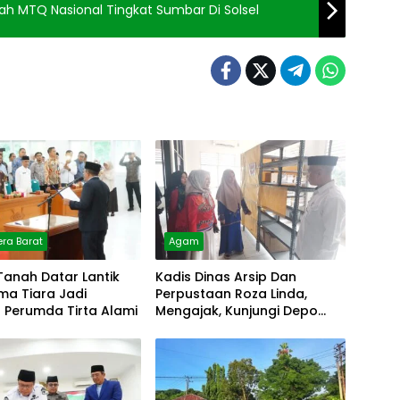
lah MTQ Nasional Tingkat Sumbar Di Solsel
ra Barat
Agam
Tanah Datar Lantik
Kadis Dinas Arsip Dan
lma Tiara Jadi
Perpustaan Roza Linda,
r Perumda Tirta Alami
Mengajak, Kunjungi Depo
Arsip