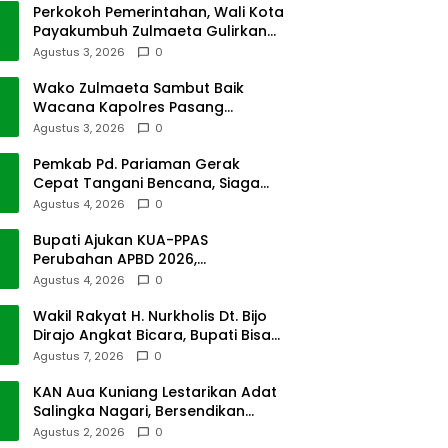
Perkokoh Pemerintahan, Wali Kota
Payakumbuh Zulmaeta Gulirkan
Jabatan
Agustus 3, 2026
0
Wako Zulmaeta Sambut Baik
Wacana Kapolres Pasang
Kamera Pantau Lalin
Agustus 3, 2026
0
Pemkab Pd. Pariaman Gerak
Cepat Tangani Bencana, Siaga
Cuaca Ekstrem
Agustus 4, 2026
0
Bupati Ajukan KUA-PPAS
Perubahan APBD 2026,
Pendapatan Pasbar Naik 15
Agustus 4, 2026
0
Persen
Wakil Rakyat H. Nurkholis Dt. Bijo
Dirajo Angkat Bicara, Bupati Bisa
Digugat
Agustus 7, 2026
0
KAN Aua Kuniang Lestarikan Adat
Salingka Nagari, Bersendikan
Kitabullah
Agustus 2, 2026
0