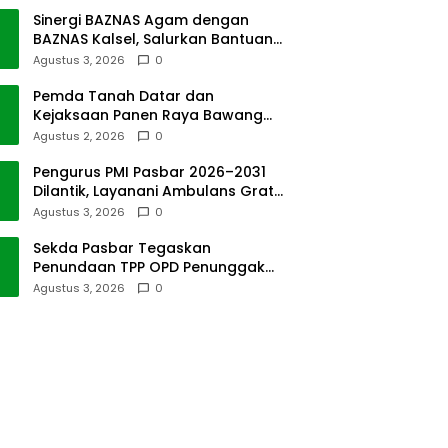
Sinergi BAZNAS Agam dengan
BAZNAS Kalsel, Salurkan Bantuan
Bencana Alam
Agustus 3, 2026
0
Pemda Tanah Datar dan
Kejaksaan Panen Raya Bawang
Merah di Sawah Tangah
Agustus 2, 2026
0
Pengurus PMI Pasbar 2026–2031
Dilantik, Layanani Ambulans Gratis
ke Padang
Agustus 3, 2026
0
Sekda Pasbar Tegaskan
Penundaan TPP OPD Penunggak
Pajak Kendaraan Dinas
Agustus 3, 2026
0