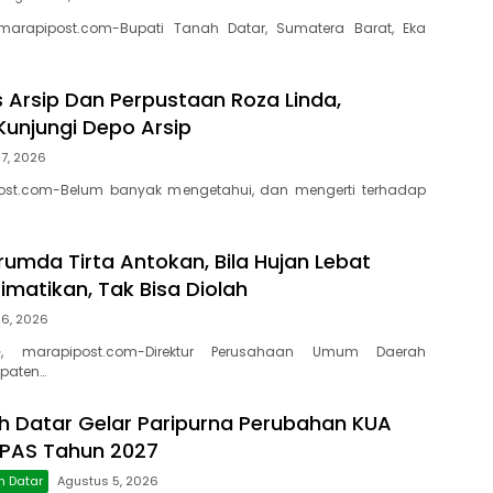
marapipost.com-Bupati Tanah Datar, Sumatera Barat, Eka
s Arsip Dan Perpustaan Roza Linda,
Kunjungi Depo Arsip
7, 2026
ost.com-Belum banyak mengetahui, dan mengerti terhadap
rumda Tirta Antokan, Bila Hujan Lebat
Dimatikan, Tak Bisa Diolah
 6, 2026
, marapipost.com-Direktur Perusahaan Umum Daerah
paten…
 Datar Gelar Paripurna Perubahan KUA
PPAS Tahun 2027
h Datar
Agustus 5, 2026