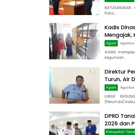
BATUSANGKAR, 
Putra,…
Kadis Dina
Mengajak, 
Agam
Agustus 
AGAM, marapip
kegunaan…
Direktur Pe
Turun, Air 
Agam
Agustus
LUBUK BASUNG
(Perumda) Kabu
DPRD Tanah
2026 dan 
Kabupaten Tana