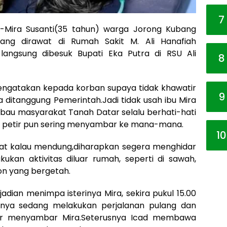
7
-Mira Susanti(35 tahun) warga Jorong Kubang
ang dirawat di Rumah Sakit M. Ali Hanafiah
 langsung dibesuk Bupati Eka Putra di RSU Ali
8
engatakan kepada korban supaya tidak khawatir
9
 ditanggung Pemerintah.Jadi tidak usah ibu Mira
mbau masyarakat Tanah Datar selalu berhati-hati
an petir pun sering menyambar ke mana-mana.
10
at kalau mendung,diharapkan segera menghidar
an aktivitas diluar rumah, seperti di sawah,
n yang bergetah.
dian menimpa isterinya Mira, sekira pukul 15.00
aknya sedang melakukan perjalanan pulang dan
etir menyambar Mira.Seterusnya Icad membawa