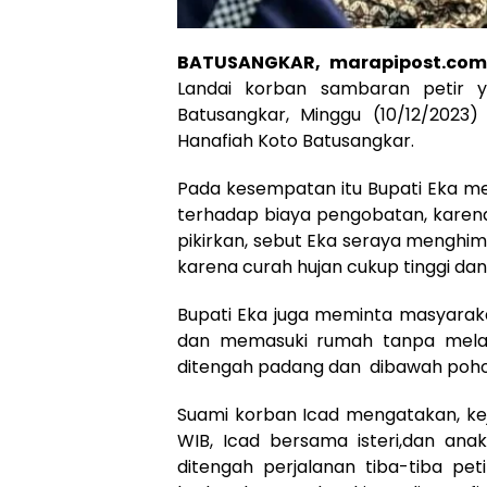
BATUSANGKAR, marapipost.com
Landai korban sambaran petir y
Batusangkar, Minggu (10/12/2023)
Hanafiah Koto Batusangkar.
Pada kesempatan itu Bupati Eka m
terhadap biaya pengobatan, karena
pikirkan, sebut Eka seraya menghi
karena curah hujan cukup tinggi d
Bupati Eka juga meminta masyarak
dan memasuki rumah tanpa melakuk
ditengah padang dan dibawah poho
Suami korban Icad mengatakan, keja
WIB, Icad bersama isteri,dan an
ditengah perjalanan tiba-tiba p