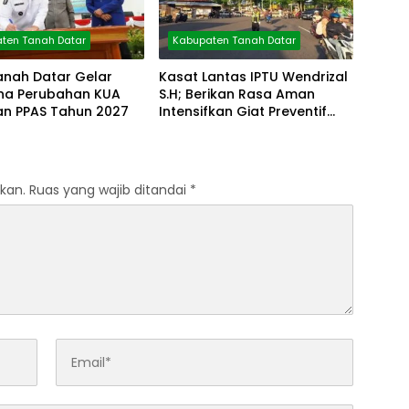
ten Tanah Datar
Kabupaten Tanah Datar
anah Datar Gelar
Kasat Lantas IPTU Wendrizal
rna Perubahan KUA
S.H; Berikan Rasa Aman
an PPAS Tahun 2027
Intensifkan Giat Preventif
Pagi
kan.
Ruas yang wajib ditandai
*