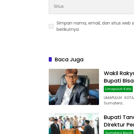
Simpan nama, email, dan situs web 
berikutnya.
Baca Juga
Wakil Rakya
Bupati Bis
Limapuluh Kota
LIMAPULUH KOTA
Sumatera…
Bupati Tana
Direktur P
Sumatera Barat