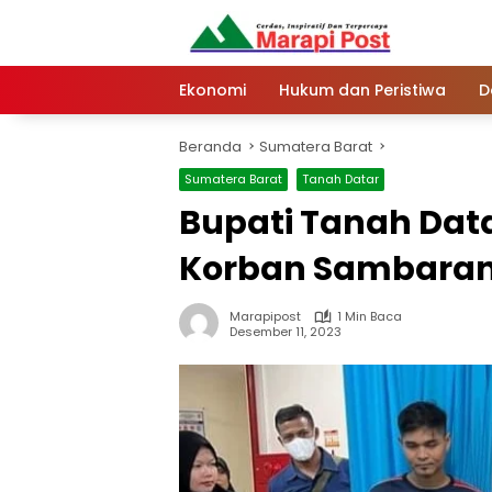
Langsung
ke
konten
Ekonomi
Hukum dan Peristiwa
D
Beranda
Sumatera Barat
Sumatera Barat
Tanah Datar
Bupati Tanah Data
Korban Sambaran 
Marapipost
1 Min Baca
Desember 11, 2023