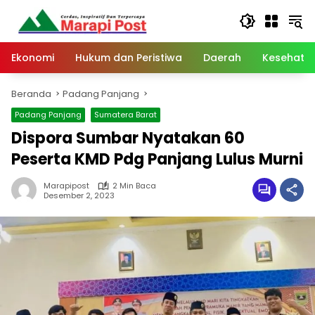
Langsung
ke
konten
Ekonomi
Hukum dan Peristiwa
Daerah
Kesehata
Beranda
Padang Panjang
Padang Panjang
Sumatera Barat
Dispora Sumbar Nyatakan 60
Peserta KMD Pdg Panjang Lulus Murni
Marapipost
2 Min Baca
Desember 2, 2023