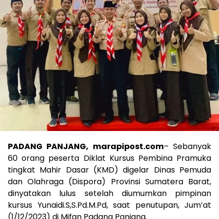
PADANG PANJANG, marapipost.com
– Sebanyak
60 orang peserta Diklat Kursus Pembina Pramuka
tingkat Mahir Dasar (KMD) digelar Dinas Pemuda
dan Olahraga (Dispora) Provinsi Sumatera Barat,
dinyatakan lulus setelah diumumkan pimpinan
kursus Yunaidi.S,S.Pd.M.Pd, saat penutupan, Jum’at
(1/12/2023) di Mifan Padang Panjang.