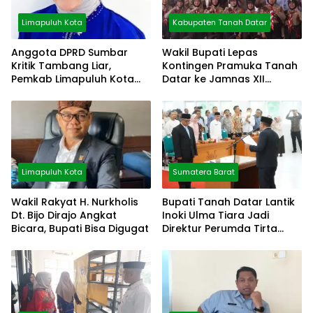
Limapuluh Kota
Kabupaten Tanah Datar
Anggota DPRD Sumbar
Wakil Bupati Lepas
Kritik Tambang Liar,
Kontingen Pramuka Tanah
Pemkab Limapuluh Kota
Datar ke Jamnas XII
Pilih Diam
Cibubur
Limapuluh Kota
Sumatera Barat
Wakil Rakyat H. Nurkholis
Bupati Tanah Datar Lantik
Dt. Bijo Dirajo Angkat
Inoki Ulma Tiara Jadi
Bicara, Bupati Bisa Digugat
Direktur Perumda Tirta
Alami