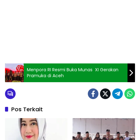
Menpora RI Resmi Buka Munas XI Gerakan
Pramuka di Aceh
Pos Terkait