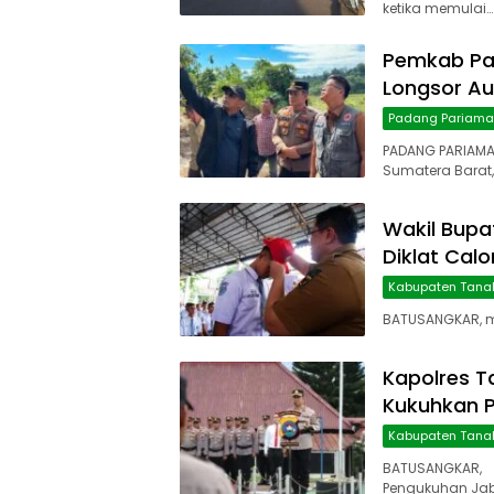
ketika memulai…
Pemkab Pa
Longsor Au
Padang Pariam
PADANG PARIAMA
Sumatera Barat,
Wakil Bupa
Diklat Cal
Kabupaten Tana
BATUSANGKAR, ma
Kapolres T
Kukuhkan P
Kabupaten Tana
BATUSANGKAR,
Pengukuhan Jab