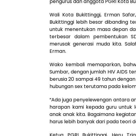
pengurus dan anggota PGRI Kota Bukit
Wali Kota Bukittinggi, Erman Saf
Bukittinggi lebih besar dibanding
untuk menentukan masa depan daer
terbesar dalam pembentukan SD
merusak generasi muda kita. Salah
Erman.
Wako kembali memaparkan, bahwa B
Sumbar, dengan jumlah HIV AIDS terb
berusia 20 sampai 49 tahun dengan 2
hubungan sex terutama pada kelompo
“Ada juga penyelewengan antara ana
harapan kami kepada guru untuk 
anak anak kita. Bagaimana kegiata
harus lebih banyak dari pada teori d
Ketua PGRI Bukittinggi, Heru Tri