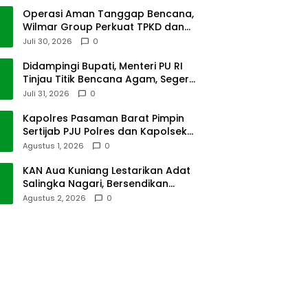
Operasi Aman Tanggap Bencana,
Wilmar Group Perkuat TPKD dan
Masyarakat
Juli 30, 2026
0
Didampingi Bupati, Menteri PU RI
Tinjau Titik Bencana Agam, Segera
Dipulihkan
Juli 31, 2026
0
Kapolres Pasaman Barat Pimpin
Sertijab PJU Polres dan Kapolsek
Sungai Beremas
Agustus 1, 2026
0
KAN Aua Kuniang Lestarikan Adat
Salingka Nagari, Bersendikan
Kitabullah
Agustus 2, 2026
0