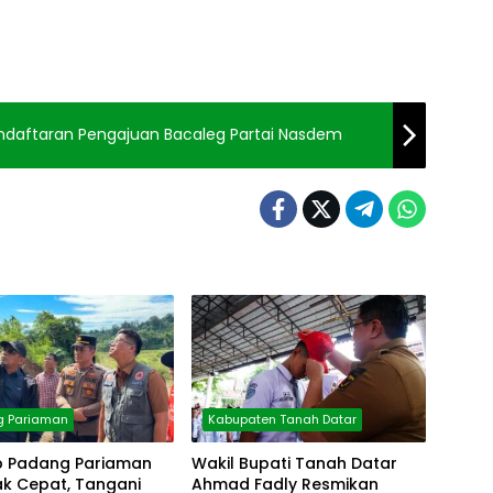
ndaftaran Pengajuan Bacaleg Partai Nasdem
g Pariaman
Kabupaten Tanah Datar
 Padang Pariaman
Wakil Bupati Tanah Datar
ak Cepat, Tangani
Ahmad Fadly Resmikan