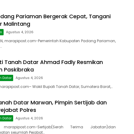
dang Pariaman Bergerak Cepat, Tangani
r Malintang
an
Agustus 4, 2026
N, marapipost.com-Pemerintah Kabupaten Padang Pariaman,
…
ti Tanah Datar Ahmad Fadly Resmikan
on Paskibraka
h Datar
Agustus 4, 2026
rapipost.com– Wakil Bupati Tanah Datar, Sumatera Barat,…
anah Datar Marwan, Pimpin Sertijab dan
ejabat Polres
h Datar
Agustus 4, 2026
 marapipost.com-Sertijab(Serah Terima Jabatan)dan
atan sejumlah Pejabat…