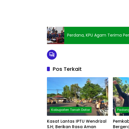
Perdana, KPU Agam Terima Pe
Pos Terkait
Kabupaten Tanah Datar
Padan
Kasat Lantas IPTU Wendrizal
Pemkab
S.H; Berikan Rasa Aman
Berger