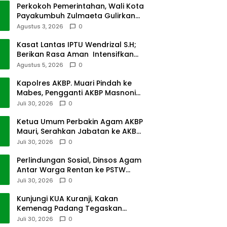
Perkokoh Pemerintahan, Wali Kota
Payakumbuh Zulmaeta Gulirkan
Jabatan
Agustus 3, 2026
0
Kasat Lantas IPTU Wendrizal S.H;
Berikan Rasa Aman Intensifkan
Giat Preventif Pagi
Agustus 5, 2026
0
Kapolres AKBP. Muari Pindah ke
Mabes, Pengganti AKBP Masnoni
dari Mabes
Juli 30, 2026
0
Ketua Umum Perbakin Agam AKBP
Mauri, Serahkan Jabatan ke AKBP
Masnoni
Juli 30, 2026
0
Perlindungan Sosial, Dinsos Agam
Antar Warga Rentan ke PSTW
Batusangkar
Juli 30, 2026
0
Kunjungi KUA Kuranji, Kakan
Kemenag Padang Tegaskan
Terapkan Disiplin Kerja
Juli 30, 2026
0