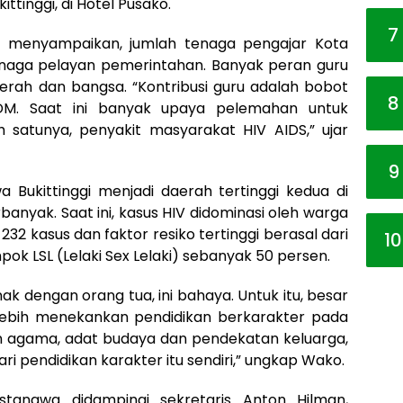
tinggi, di Hotel Pusako.
7
ar, menyampaikan, jumlah tenaga pengajar Kota
 tenaga pelayan pemerintahan. Banyak peran guru
ah dan bangsa. “Kontribusi guru adalah bobot
8
M. Saat ini banyak upaya pelemahan untuk
 satunya, penyakit masyarakat HIV AIDS,” ujar
9
ukittinggi menjadi daerah tertinggi kedua di
anyak. Saat ini, kasus HIV didominasi oleh warga
32 kasus dan faktor resiko tertinggi berasal dari
10
k LSL (Lelaki Sex Lelaki) sebanyak 50 persen.
k dengan orang tua, ini bahaya. Untuk itu, besar
lebih menekankan pendidikan berkarakter pada
n agama, adat budaya dan pendekatan keluarga,
ari pendidikan karakter itu sendiri,” ungkap Wako.
astanawa didampingi sekretaris Anton Hilman,