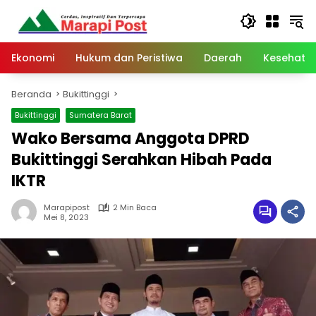
Langsung
ke
konten
Ekonomi
Hukum dan Peristiwa
Daerah
Kesehata
Beranda
Bukittinggi
Bukittinggi
Sumatera Barat
Wako Bersama Anggota DPRD
Bukittinggi Serahkan Hibah Pada
IKTR
Marapipost
2 Min Baca
Mei 8, 2023