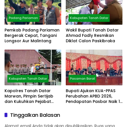
Padang Pariaman
Kabupaten Tanah Datar
Pemkab Padang Pariaman
Wakil Bupati Tanah Datar
Bergerak Cepat, Tangani
Ahmad Fadly Resmikan
Longsor Aur Malintang
Diklat Calon Paskibraka
Kabupaten Tanah Datar
Pasaman Barat
Kapolres Tanah Datar
Bupati Ajukan KUA-PPAS
Marwan, Pimpin Sertijab
Perubahan APBD 2026,
dan Kukuhkan Pejabat
Pendapatan Pasbar Naik 15
Polres
Persen
Tinggalkan Balasan
Alamat email Anda tidak akan dipublikasikan.
Ruas yang