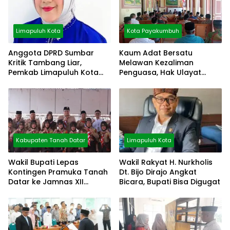
Limapuluh Kota
Kota Payakumbuh
Anggota DPRD Sumbar
Kaum Adat Bersatu
Kritik Tambang Liar,
Melawan Kezaliman
Pemkab Limapuluh Kota
Penguasa, Hak Ulayat
Pilih Diam
Dipertahankan
Kabupaten Tanah Datar
Limapuluh Kota
Wakil Bupati Lepas
Wakil Rakyat H. Nurkholis
Kontingen Pramuka Tanah
Dt. Bijo Dirajo Angkat
Datar ke Jamnas XII
Bicara, Bupati Bisa Digugat
Cibubur