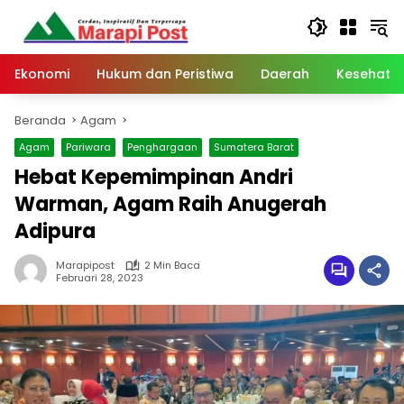
Langsung
ke
konten
Ekonomi
Hukum dan Peristiwa
Daerah
Kesehata
Beranda
Agam
Agam
Pariwara
Penghargaan
Sumatera Barat
Hebat Kepemimpinan Andri
Warman, Agam Raih Anugerah
Adipura
Marapipost
2 Min Baca
Februari 28, 2023