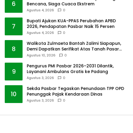
6
Bencana, Siaga Cuaca Ekstrem
Agustus 4, 2026
0
Bupati Ajukan KUA-PPAS Perubahan APBD
7
2026, Pendapatan Pasbar Naik 15 Persen
Agustus 4, 2026
0
Walikota Zulmaeta Bantah Zalimi Siapapun,
8
Demi Dapatkan Serifikat Atas Tanah Pasar
Payakumbuh
Agustus 10, 2026
0
Pengurus PMI Pasbar 2026–2031 Dilantik,
9
Layanani Ambulans Gratis ke Padang
Agustus 3, 2026
0
Sekda Pasbar Tegaskan Penundaan TPP OPD
10
Penunggak Pajak Kendaraan Dinas
Agustus 3, 2026
0