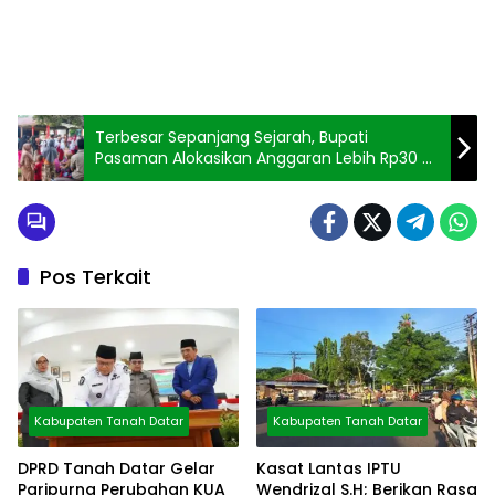
Terbesar Sepanjang Sejarah, Bupati
Pasaman Alokasikan Anggaran Lebih Rp30 M
Pembangunan Mapattunggul
Pos Terkait
Kabupaten Tanah Datar
Kabupaten Tanah Datar
DPRD Tanah Datar Gelar
Kasat Lantas IPTU
Paripurna Perubahan KUA
Wendrizal S.H; Berikan Rasa