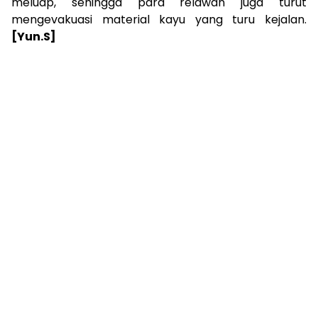
meluap, sehingga para relawan juga turut
mengevakuasi material kayu yang turu kejalan.
[Yun.S]