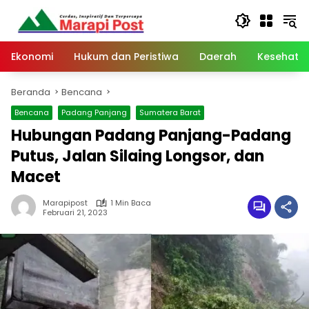
Langsung
ke
konten
Ekonomi
Hukum dan Peristiwa
Daerah
Kesehata
Beranda
Bencana
Bencana
Padang Panjang
Sumatera Barat
Hubungan Padang Panjang-Padang
Putus, Jalan Silaing Longsor, dan
Macet
Marapipost
1 Min Baca
Februari 21, 2023