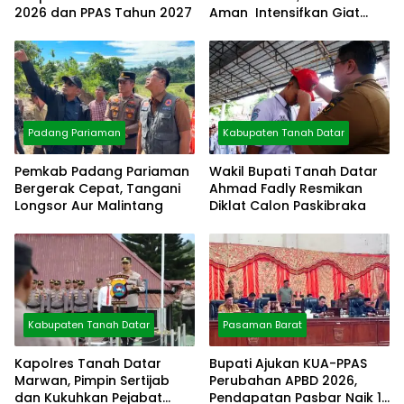
2026 dan PPAS Tahun 2027
Aman Intensifkan Giat
Preventif Pagi
Padang Pariaman
Kabupaten Tanah Datar
Pemkab Padang Pariaman
Wakil Bupati Tanah Datar
Bergerak Cepat, Tangani
Ahmad Fadly Resmikan
Longsor Aur Malintang
Diklat Calon Paskibraka
Kabupaten Tanah Datar
Pasaman Barat
Kapolres Tanah Datar
Bupati Ajukan KUA-PPAS
Marwan, Pimpin Sertijab
Perubahan APBD 2026,
dan Kukuhkan Pejabat
Pendapatan Pasbar Naik 15