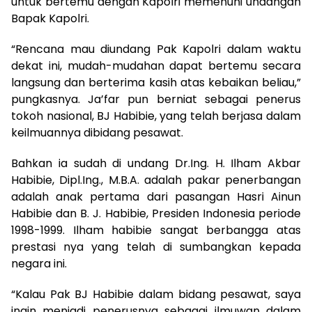
untuk bertemu dengan Kapolri memenuhi undangan
Bapak Kapolri.
“Rencana mau diundang Pak Kapolri dalam waktu
dekat ini, mudah-mudahan dapat bertemu secara
langsung dan berterima kasih atas kebaikan beliau,”
pungkasnya. Ja’far pun berniat sebagai penerus
tokoh nasional, BJ Habibie, yang telah berjasa dalam
keilmuannya dibidang pesawat.
Bahkan ia sudah di undang Dr.Ing. H. Ilham Akbar
Habibie, Dipl.Ing., M.B.A. adalah pakar penerbangan
adalah anak pertama dari pasangan Hasri Ainun
Habibie dan B. J. Habibie, Presiden Indonesia periode
1998-1999. Ilham habibie sangat berbangga atas
prestasi nya yang telah di sumbangkan kepada
negara ini.
“Kalau Pak BJ Habibie dalam bidang pesawat, saya
ingin menjadi penerusnya sebagai ilmuwan dalam