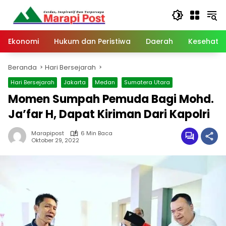
Langsung
ke
konten
Ekonomi
Hukum dan Peristiwa
Daerah
Kesehata
Beranda
Hari Bersejarah
Hari Bersejarah
Jakarta
Medan
Sumatera Utara
Momen Sumpah Pemuda Bagi Mohd.
Ja’far H, Dapat Kiriman Dari Kapolri
Marapipost
6 Min Baca
Oktober 29, 2022