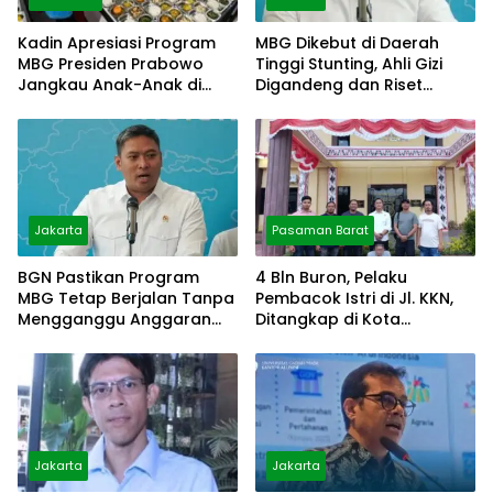
Kadin Apresiasi Program
MBG Dikebut di Daerah
MBG Presiden Prabowo
Tinggi Stunting, Ahli Gizi
Jangkau Anak-Anak di
Digandeng dan Riset
Pelosok
Disiapkan
Jakarta
Pasaman Barat
BGN Pastikan Program
4 Bln Buron, Pelaku
MBG Tetap Berjalan Tanpa
Pembacok Istri di Jl. KKN,
Mengganggu Anggaran
Ditangkap di Kota
Pendidikan
Pematang Siantar
Jakarta
Jakarta