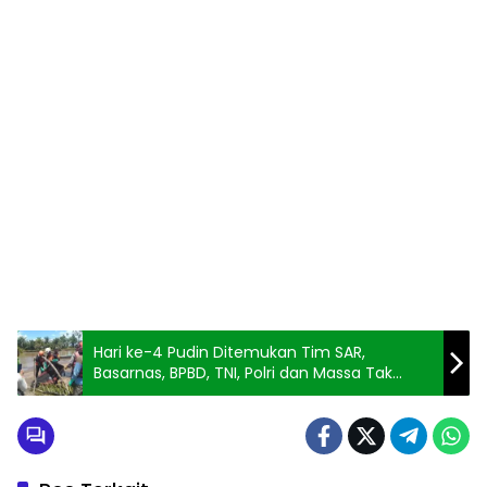
Hari ke-4 Pudin Ditemukan Tim SAR,
Basarnas, BPBD, TNI, Polri dan Massa Tak
Bernyawa Lagi