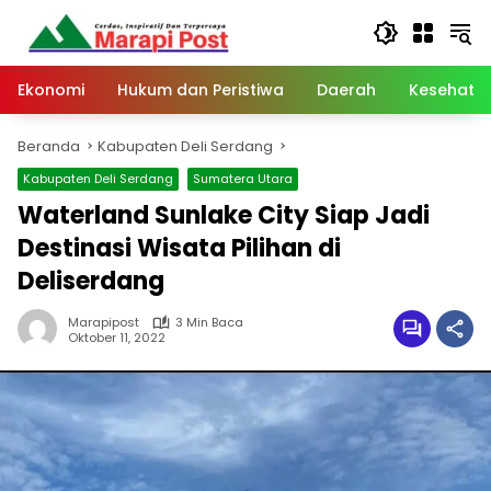
Langsung
ke
konten
Ekonomi
Hukum dan Peristiwa
Daerah
Kesehata
Beranda
Kabupaten Deli Serdang
Kabupaten Deli Serdang
Sumatera Utara
Waterland Sunlake City Siap Jadi
Destinasi Wisata Pilihan di
Deliserdang
Marapipost
3 Min Baca
Oktober 11, 2022