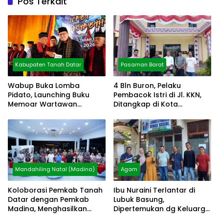
Pos Terkait
Kabupaten Tanah Datar
Pasaman Barat
Wabup Buka Lomba
4 Bln Buron, Pelaku
Pidato, Launching Buku
Pembacok Istri di Jl. KKN,
Memoar Wartawan
Ditangkap di Kota
Mustafa Akmal
Pematang Siantar
Mandahiling Natal (Madina)
Agam
Koloborasi Pemkab Tanah
Ibu Nuraini Terlantar di
Datar dengan Pemkab
Lubuk Basung,
Madina, Menghasilkan
Dipertemukan dg Keluarga
Kesmas
via Video Call