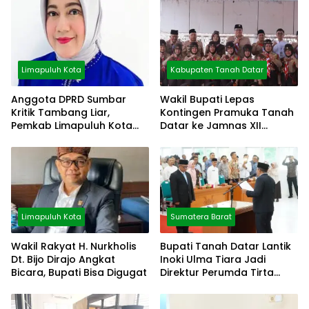
Limapuluh Kota
Kabupaten Tanah Datar
Anggota DPRD Sumbar
Wakil Bupati Lepas
Kritik Tambang Liar,
Kontingen Pramuka Tanah
Pemkab Limapuluh Kota
Datar ke Jamnas XII
Pilih Diam
Cibubur
Limapuluh Kota
Sumatera Barat
Wakil Rakyat H. Nurkholis
Bupati Tanah Datar Lantik
Dt. Bijo Dirajo Angkat
Inoki Ulma Tiara Jadi
Bicara, Bupati Bisa Digugat
Direktur Perumda Tirta
Alami