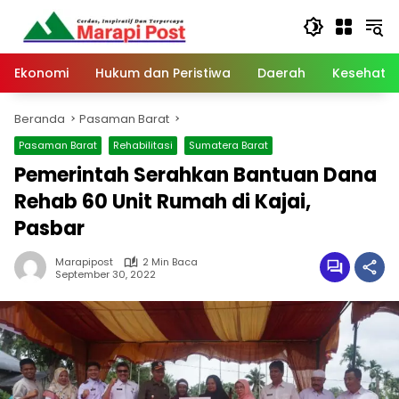
Langsung
ke
konten
Ekonomi
Hukum dan Peristiwa
Daerah
Kesehata
Beranda
Pasaman Barat
Pasaman Barat
Rehabilitasi
Sumatera Barat
Pemerintah Serahkan Bantuan Dana
Rehab 60 Unit Rumah di Kajai,
Pasbar
Marapipost
2 Min Baca
September 30, 2022