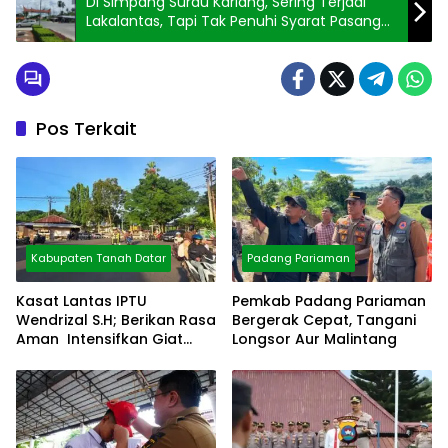
Di Simpang Surau Kariang, Sering Terjadi
Lakalantas, Tapi Tak Penuhi Syarat Pasang
Traffic
Pos Terkait
Kabupaten Tanah Datar
Padang Pariaman
Kasat Lantas IPTU
Pemkab Padang Pariaman
Wendrizal S.H; Berikan Rasa
Bergerak Cepat, Tangani
Aman Intensifkan Giat
Longsor Aur Malintang
Preventif Pagi