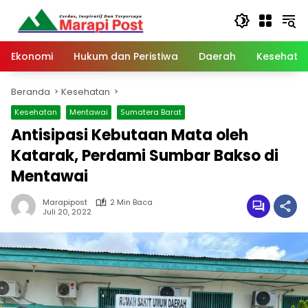
Langsung
ke
konten
Ekonomi
Hukum dan Peristiwa
Daerah
Kesehata
Beranda
Kesehatan
Kesehatan
Mentawai
Sumatera Barat
Antisipasi Kebutaan Mata oleh
Katarak, Perdami Sumbar Bakso di
Mentawai
Marapipost
2 Min Baca
Juli 20, 2022