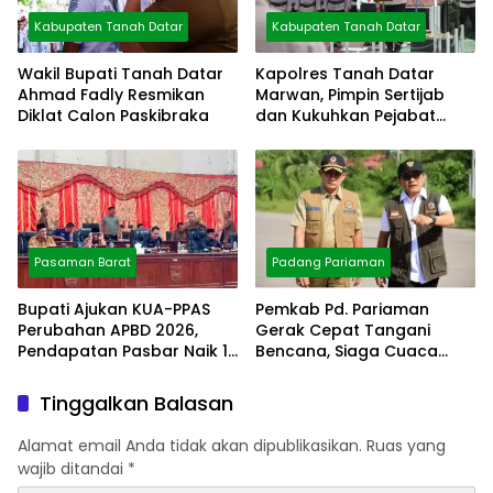
Kabupaten Tanah Datar
Kabupaten Tanah Datar
Wakil Bupati Tanah Datar
Kapolres Tanah Datar
Ahmad Fadly Resmikan
Marwan, Pimpin Sertijab
Diklat Calon Paskibraka
dan Kukuhkan Pejabat
Polres
Pasaman Barat
Padang Pariaman
Bupati Ajukan KUA-PPAS
Pemkab Pd. Pariaman
Perubahan APBD 2026,
Gerak Cepat Tangani
Pendapatan Pasbar Naik 15
Bencana, Siaga Cuaca
Persen
Ekstrem
Tinggalkan Balasan
Alamat email Anda tidak akan dipublikasikan.
Ruas yang
wajib ditandai
*