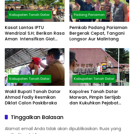
Kabupaten Tanah Datar
Padang Pariaman
Kasat Lantas IPTU
Pemkab Padang Pariaman
Wendrizal S.H; Berikan Rasa
Bergerak Cepat, Tangani
Aman Intensifkan Giat
Longsor Aur Malintang
Preventif Pagi
Kabupaten Tanah Datar
Kabupaten Tanah Datar
Wakil Bupati Tanah Datar
Kapolres Tanah Datar
Ahmad Fadly Resmikan
Marwan, Pimpin Sertijab
Diklat Calon Paskibraka
dan Kukuhkan Pejabat
Polres
Tinggalkan Balasan
Alamat email Anda tidak akan dipublikasikan.
Ruas yang