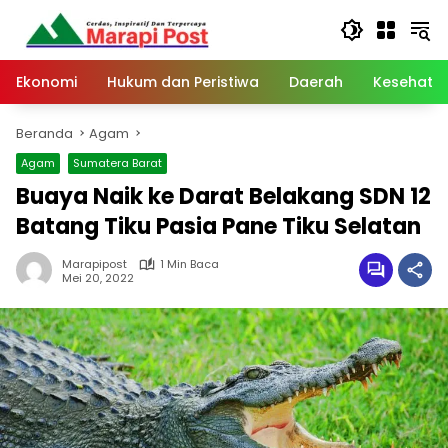
Langsung
ke
konten
Ekonomi
Hukum dan Peristiwa
Daerah
Kesehata
Beranda
Agam
Agam
Sumatera Barat
Buaya Naik ke Darat Belakang SDN 12
Batang Tiku Pasia Pane Tiku Selatan
Marapipost
1 Min Baca
Mei 20, 2022