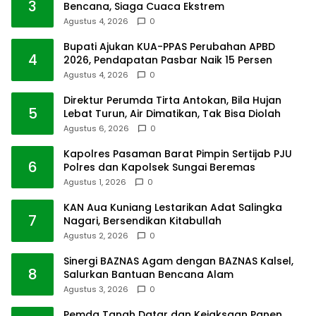
3
Bencana, Siaga Cuaca Ekstrem
Agustus 4, 2026
0
Bupati Ajukan KUA-PPAS Perubahan APBD
4
2026, Pendapatan Pasbar Naik 15 Persen
Agustus 4, 2026
0
Direktur Perumda Tirta Antokan, Bila Hujan
5
Lebat Turun, Air Dimatikan, Tak Bisa Diolah
Agustus 6, 2026
0
Kapolres Pasaman Barat Pimpin Sertijab PJU
6
Polres dan Kapolsek Sungai Beremas
Agustus 1, 2026
0
KAN Aua Kuniang Lestarikan Adat Salingka
7
Nagari, Bersendikan Kitabullah
Agustus 2, 2026
0
Sinergi BAZNAS Agam dengan BAZNAS Kalsel,
8
Salurkan Bantuan Bencana Alam
Agustus 3, 2026
0
Pemda Tanah Datar dan Kejaksaan Panen