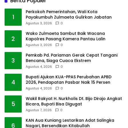
Berita Populer
Perkokoh Pemerintahan, Wali Kota
1
Payakumbuh Zulmaeta Gulirkan Jabatan
Agustus 3, 2026
0
Wako Zulmaeta Sambut Baik Wacana
2
Kapolres Pasang Kamera Pantau Lalin
Agustus 3, 2026
0
Pemkab Pd. Pariaman Gerak Cepat Tangani
3
Bencana, Siaga Cuaca Ekstrem
Agustus 4, 2026
0
Bupati Ajukan KUA-PPAS Perubahan APBD
4
2026, Pendapatan Pasbar Naik 15 Persen
Agustus 4, 2026
0
Wakil Rakyat H. Nurkholis Dt. Bijo Dirajo Angkat
5
Bicara, Bupati Bisa Digugat
Agustus 7, 2026
0
KAN Aua Kuniang Lestarikan Adat Salingka
6
Nagari, Bersendikan Kitabullah