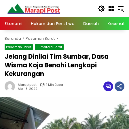
Langsung
ke
konten
Ekonomi
Hukum dan Peristiwa
Daerah
Kesehata
Beranda
Pasaman Barat
Pasaman Barat
Sumatera Barat
Jelang Dinilai Tim Sumbar, Dasa
Wisma Koja Benahi Lengkapi
Kekurangan
Marapipost
1 Min Baca
Mei 18, 2022