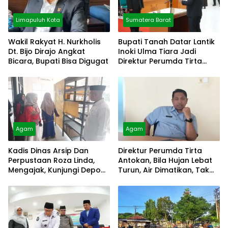
Limapuluh Kota
Sumatera Barat
Wakil Rakyat H. Nurkholis
Bupati Tanah Datar Lantik
Dt. Bijo Dirajo Angkat
Inoki Ulma Tiara Jadi
Bicara, Bupati Bisa Digugat
Direktur Perumda Tirta
Alami
Agam
Agam
Kadis Dinas Arsip Dan
Direktur Perumda Tirta
Perpustaan Roza Linda,
Antokan, Bila Hujan Lebat
Mengajak, Kunjungi Depo
Turun, Air Dimatikan, Tak
Arsip
Bisa Diolah