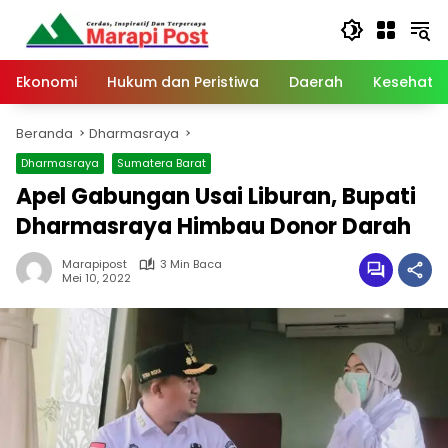
Langsung
ke
konten
Ekonomi
Hukum dan Peristiwa
Daerah
Kesehata
Beranda
Dharmasraya
Dharmasraya
Sumatera Barat
Apel Gabungan Usai Liburan, Bupati
Dharmasraya Himbau Donor Darah
Marapipost
3 Min Baca
Mei 10, 2022