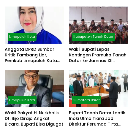
Limapuluh Kota
Kabupaten Tanah Datar
Anggota DPRD Sumbar
Wakil Bupati Lepas
Kritik Tambang Liar,
Kontingen Pramuka Tanah
Pemkab Limapuluh Kota
Datar ke Jamnas XII
Pilih Diam
Cibubur
Limapuluh Kota
Sumatera Barat
Wakil Rakyat H. Nurkholis
Bupati Tanah Datar Lantik
Dt. Bijo Dirajo Angkat
Inoki Ulma Tiara Jadi
Bicara, Bupati Bisa Digugat
Direktur Perumda Tirta
Alami