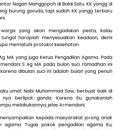
antor Nagari Manggopoh di Balai Satu. KK yangg di
ang burung garuda, tapi sudah KK yangg terbaru
ni.
gi warga yang akan mengadakan pesta, kalau
 tungal haraplah menyesuaikan keadaan, demi
lupa mematuhi protokol kesehatan.
Ag MA yang juga Ketua Pengadilan Agama. Pada
rmendani S Ag MA pada bulan suci ramadhan ini
karena dibulan suci ini adalah bulan yang penuh
selaku umat Nabi Muhammad Saw, berbuat baik di
 nya berlipat ganda. Karena itu gunakanlah
mampu melakukannya, jelas Armendani.
a menyampaikan kepada masyarakat jorong anak
an agama. Tugas pokok pengadilan agama itu;