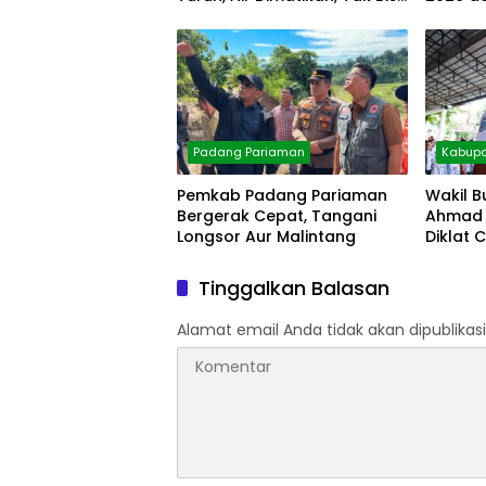
Diolah
Padang Pariaman
Kabupa
Pemkab Padang Pariaman
Wakil B
Bergerak Cepat, Tangani
Ahmad 
Longsor Aur Malintang
Diklat 
Tinggalkan Balasan
Alamat email Anda tidak akan dipublikasi