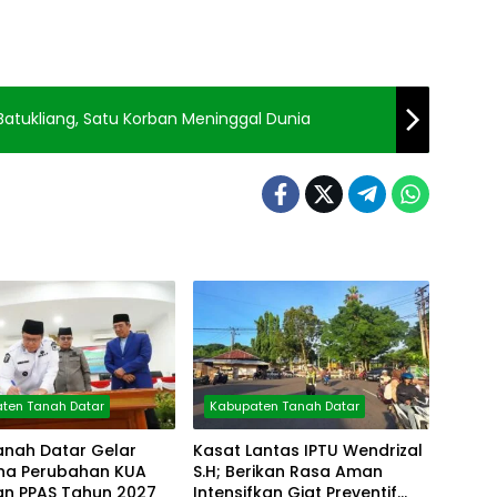
 Batukliang, Satu Korban Meninggal Dunia
ten Tanah Datar
Kabupaten Tanah Datar
anah Datar Gelar
Kasat Lantas IPTU Wendrizal
rna Perubahan KUA
S.H; Berikan Rasa Aman
an PPAS Tahun 2027
Intensifkan Giat Preventif