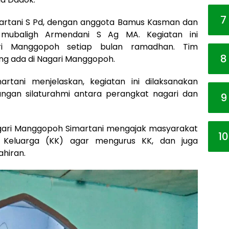
7
imartani S Pd, dengan anggota Bamus Kasman dan
mubaligh Armendani S Ag MA. Kegiatan ini
ari Manggopoh setiap bulan ramadhan. Tim
8
ng ada di Nagari Manggopoh.
rtani menjelaskan, kegiatan ini dilaksanakan
ngan silaturahmi antara perangkat nagari dan
9
gari Manggopoh Simartani mengajak masyarakat
10
 Keluarga (KK) agar mengurus KK, dan juga
ahiran.