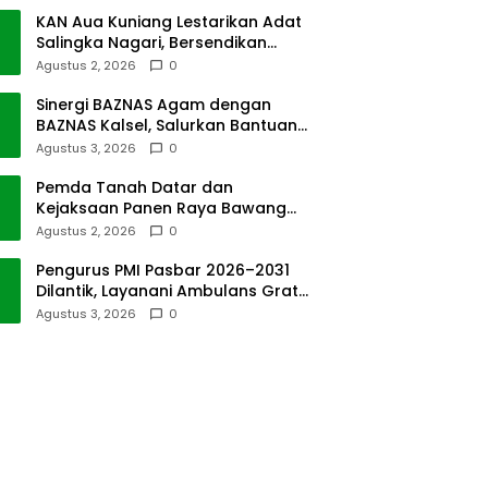
KAN Aua Kuniang Lestarikan Adat
Salingka Nagari, Bersendikan
Kitabullah
Agustus 2, 2026
0
Sinergi BAZNAS Agam dengan
BAZNAS Kalsel, Salurkan Bantuan
Bencana Alam
Agustus 3, 2026
0
Pemda Tanah Datar dan
Kejaksaan Panen Raya Bawang
Merah di Sawah Tangah
Agustus 2, 2026
0
Pengurus PMI Pasbar 2026–2031
Dilantik, Layanani Ambulans Gratis
ke Padang
Agustus 3, 2026
0