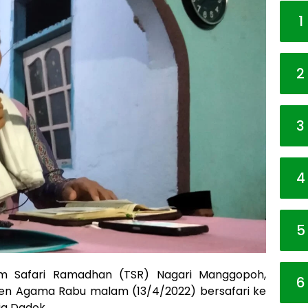
1
2
3
4
5
im Safari Ramadhan (TSR) Nagari Manggopoh,
6
en Agama Rabu malam (13/4/2022) bersafari ke
ia Dadok.