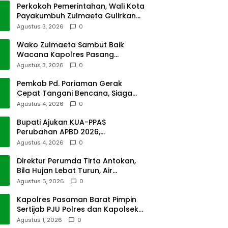
Perkokoh Pemerintahan, Wali Kota
Payakumbuh Zulmaeta Gulirkan
Jabatan
Agustus 3, 2026
0
Wako Zulmaeta Sambut Baik
Wacana Kapolres Pasang
Kamera Pantau Lalin
Agustus 3, 2026
0
Pemkab Pd. Pariaman Gerak
Cepat Tangani Bencana, Siaga
Cuaca Ekstrem
Agustus 4, 2026
0
Bupati Ajukan KUA-PPAS
Perubahan APBD 2026,
Pendapatan Pasbar Naik 15
Agustus 4, 2026
0
Persen
Direktur Perumda Tirta Antokan,
Bila Hujan Lebat Turun, Air
Dimatikan, Tak Bisa Diolah
Agustus 6, 2026
0
Kapolres Pasaman Barat Pimpin
Sertijab PJU Polres dan Kapolsek
Sungai Beremas
Agustus 1, 2026
0