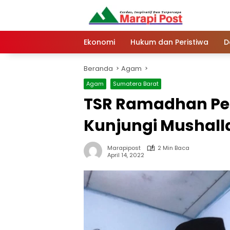
Langsung
ke
konten
Ekonomi
Hukum dan Peristiwa
D
Beranda
Agam
Agam
Sumatera Barat
TSR Ramadhan P
Kunjungi Mushalla
Marapipost
2 Min Baca
April 14, 2022