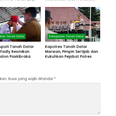
Pagi
ten Tanah Datar
Kabupaten Tanah Datar
upati Tanah Datar
Kapolres Tanah Datar
Fadly Resmikan
Marwan, Pimpin Sertijab dan
Calon Paskibraka
Kukuhkan Pejabat Polres
kan.
Ruas yang wajib ditandai
*