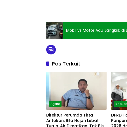
Mobil vs Motor Adu Jangkrik di
Pos Terkait
Agam
Kabupa
Direktur Perumda Tirta
DPRD T
Antokan, Bila Hujan Lebat
Paripu
Turun, Air Dimatikan, Tak Bisa
2026 d