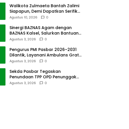
Persen
Walikota Zulmaeta Bantah Zalimi
Siapapun, Demi Dapatkan Serifikat
Atas Tanah Pasar Payakumbuh
Agustus 10, 2026
0
Sinergi BAZNAS Agam dengan
BAZNAS Kalsel, Salurkan Bantuan
Bencana Alam
Agustus 3, 2026
0
Pengurus PMI Pasbar 2026–2031
Dilantik, Layanani Ambulans Gratis
ke Padang
Agustus 3, 2026
0
Sekda Pasbar Tegaskan
Penundaan TPP OPD Penunggak
Pajak Kendaraan Dinas
Agustus 3, 2026
0