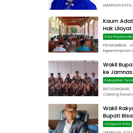
LIMAPULUH KOTA,
Kaum Adat
Hak Ulayat
Kota Payakumbu
PAYAKUMBUH, m
kepemimpinan wa
Wakil Bupa
ke Jamnas 
Kabupaten Tana
BATUSANGKAR, 
Cabang (Kwarc
Wakil Rakya
Bupati Bis
Limapuluh Kota
LIMAPULUH KOTA