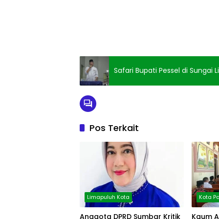
Safari Bupati Pessel di Sungai 
Pos Terkait
Limapuluh Kota
Kota 
Anggota DPRD Sumbar Kritik
Kaum A