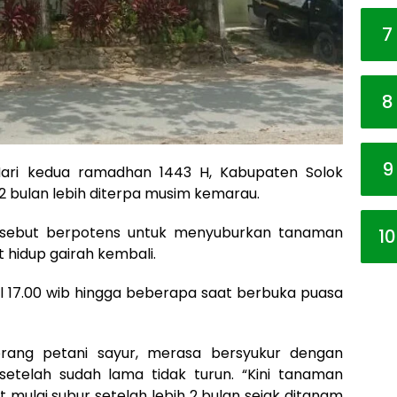
7
8
9
ari kedua ramadhan 1443 H, Kabupaten Solok
h 2 bulan lebih diterpa musim kemarau.
ersebut berpotens untuk menyuburkan tanaman
10
at hidup gairah kembali.
ul 17.00 wib hingga beberapa saat berbuka puasa
orang petani sayur, merasa bersyukur dengan
setelah sudah lama tidak turun. “Kini tanaman
t mulai subur setelah lebih 2 bulan sejak ditanam