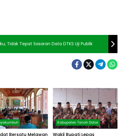
Liku; Tidak Tepat Sasaran Data DTKS Uji Publik
Payakumbuh
Kabupaten Tanah Datar
dat Bersatu Melawan
Wakil Bupati Lepas