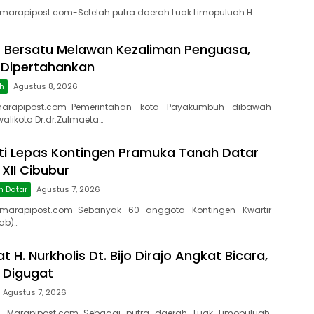
 marapipost.com-Setelah putra daerah Luak Limopuluah H….
 Bersatu Melawan Kezaliman Penguasa,
 Dipertahankan
h
Agustus 8, 2026
arapipost.com-Pemerintahan kota Payakumbuh dibawah
likota Dr.dr.Zulmaeta…
ti Lepas Kontingen Pramuka Tanah Datar
XII Cibubur
h Datar
Agustus 7, 2026
marapipost.com-Sebanyak 60 anggota Kontingen Kwartir
ab)…
t H. Nurkholis Dt. Bijo Dirajo Angkat Bicara,
a Digugat
Agustus 7, 2026
, Marapipost.com-Sebagai putra daerah Luak Limopuluah,