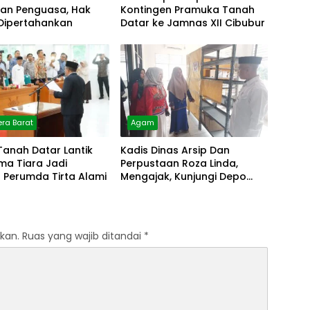
man Penguasa, Hak
Kontingen Pramuka Tanah
 Dipertahankan
Datar ke Jamnas XII Cibubur
ra Barat
Agam
Tanah Datar Lantik
Kadis Dinas Arsip Dan
lma Tiara Jadi
Perpustaan Roza Linda,
r Perumda Tirta Alami
Mengajak, Kunjungi Depo
Arsip
kan.
Ruas yang wajib ditandai
*