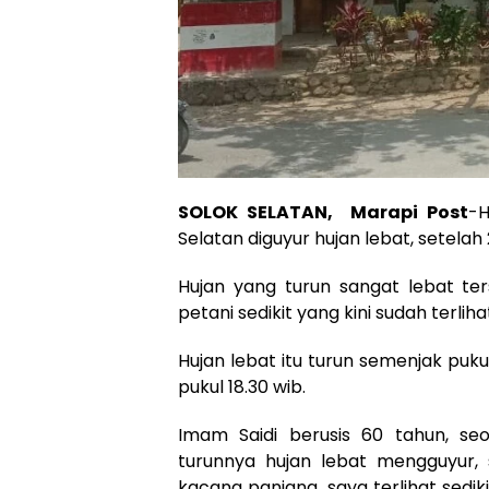
SOLOK SELATAN, Marapi Post
-H
Selatan diguyur hujan lebat, setela
Hujan yang turun sangat lebat t
petani sedikit yang kini sudah terlih
Hujan lebat itu turun semenjak puk
pukul 18.30 wib.
Imam Saidi berusis 60 tahun, se
turunnya hujan lebat mengguyur, 
kacang panjang saya terlihat sediki