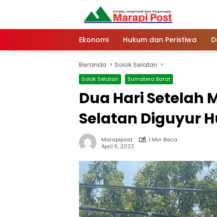
Langsung
ke
konten
Ekonomi
Hukum dan Peristiwa
D
Beranda
Solok Selatan
Solok Selatan
Sumatera Barat
Dua Hari Setelah 
Selatan Diguyur H
Marapipost
1 Min Baca
April 5, 2022