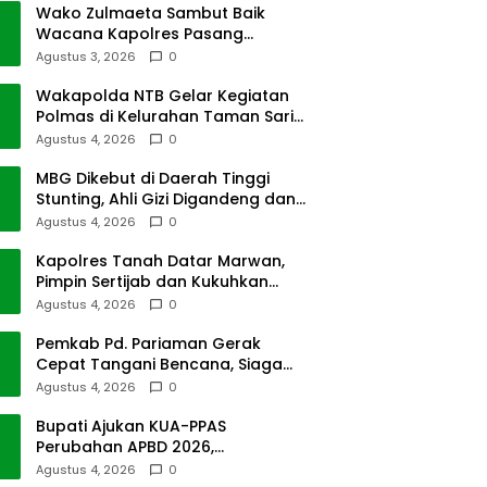
Wako Zulmaeta Sambut Baik
Wacana Kapolres Pasang
Kamera Pantau Lalin
Agustus 3, 2026
0
Wakapolda NTB Gelar Kegiatan
Polmas di Kelurahan Taman Sari
Ampenan
Agustus 4, 2026
0
MBG Dikebut di Daerah Tinggi
Stunting, Ahli Gizi Digandeng dan
Riset Disiapkan
Agustus 4, 2026
0
Kapolres Tanah Datar Marwan,
Pimpin Sertijab dan Kukuhkan
Pejabat Polres
Agustus 4, 2026
0
Pemkab Pd. Pariaman Gerak
Cepat Tangani Bencana, Siaga
Cuaca Ekstrem
Agustus 4, 2026
0
Bupati Ajukan KUA-PPAS
Perubahan APBD 2026,
Pendapatan Pasbar Naik 15
Agustus 4, 2026
0