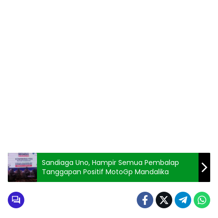
Sandiaga Uno, Hampir Semua Pembalap
Tanggapan Positif MotoGp Mandalika