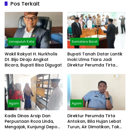
Pos Terkait
Limapuluh Kota
Sumatera Barat
Wakil Rakyat H. Nurkholis
Bupati Tanah Datar Lantik
Dt. Bijo Dirajo Angkat
Inoki Ulma Tiara Jadi
Bicara, Bupati Bisa Digugat
Direktur Perumda Tirta
Alami
Agam
Agam
Kadis Dinas Arsip Dan
Direktur Perumda Tirta
Perpustaan Roza Linda,
Antokan, Bila Hujan Lebat
Mengajak, Kunjungi Depo
Turun, Air Dimatikan, Tak