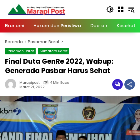
Langsung
ke
konten
Ekonomi
Hukum dan Peristiwa
Daerah
Kesehata
Beranda
Pasaman Barat
Pasaman Barat
Sumatera Barat
Final Duta GenRe 2022, Wabup:
Generada Pasbar Harus Sehat
Marapipost
4 Min Baca
Maret 21, 2022