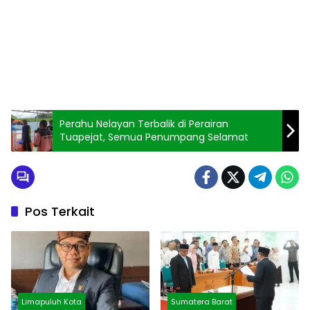
Perahu Nelayan Terbalik di Perairan
Tuapejat, Semua Penumpang Selamat
Pos Terkait
Limapuluh Kota
Sumatera Barat