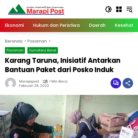
Langsung
ke
konten
Ekonomi
Hukum dan Peristiwa
Daerah
Kesehata
Beranda
Pasaman
Pasaman
Sumatera Barat
Karang Taruna, Inisiatif Antarkan
Bantuan Paket dari Posko Induk
Marapipost
1 Min Baca
Februari 28, 2022