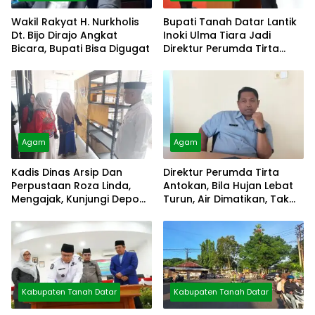
Wakil Rakyat H. Nurkholis
Bupati Tanah Datar Lantik
Dt. Bijo Dirajo Angkat
Inoki Ulma Tiara Jadi
Bicara, Bupati Bisa Digugat
Direktur Perumda Tirta
Alami
Agam
Agam
Kadis Dinas Arsip Dan
Direktur Perumda Tirta
Perpustaan Roza Linda,
Antokan, Bila Hujan Lebat
Mengajak, Kunjungi Depo
Turun, Air Dimatikan, Tak
Arsip
Bisa Diolah
Kabupaten Tanah Datar
Kabupaten Tanah Datar