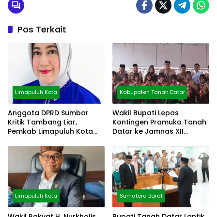
Pos Terkait
Limapuluh Kota
Kabupaten Tanah Datar
Anggota DPRD Sumbar
Wakil Bupati Lepas
Kritik Tambang Liar,
Kontingen Pramuka Tanah
Pemkab Limapuluh Kota
Datar ke Jamnas XII
Pilih Diam
Cibubur
Limapuluh Kota
Sumatera Barat
Wakil Rakyat H. Nurkholis
Bupati Tanah Datar Lantik