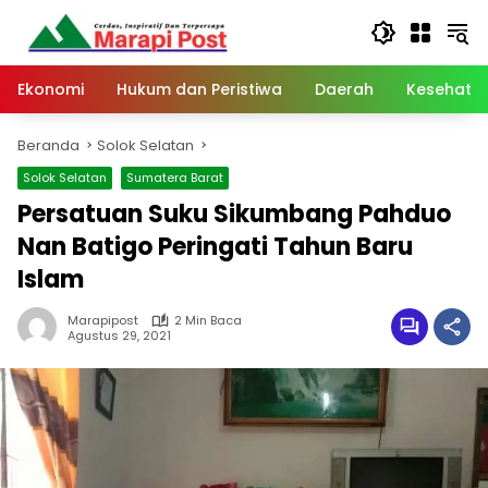
Langsung
ke
konten
Ekonomi
Hukum dan Peristiwa
Daerah
Kesehata
Beranda
Solok Selatan
Solok Selatan
Sumatera Barat
Persatuan Suku Sikumbang Pahduo
Nan Batigo Peringati Tahun Baru
Islam
Marapipost
2 Min Baca
Agustus 29, 2021