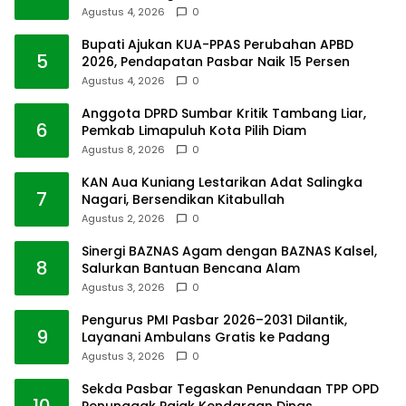
Agustus 4, 2026
0
Bupati Ajukan KUA-PPAS Perubahan APBD
5
2026, Pendapatan Pasbar Naik 15 Persen
Agustus 4, 2026
0
Anggota DPRD Sumbar Kritik Tambang Liar,
6
Pemkab Limapuluh Kota Pilih Diam
Agustus 8, 2026
0
KAN Aua Kuniang Lestarikan Adat Salingka
7
Nagari, Bersendikan Kitabullah
Agustus 2, 2026
0
Sinergi BAZNAS Agam dengan BAZNAS Kalsel,
8
Salurkan Bantuan Bencana Alam
Agustus 3, 2026
0
Pengurus PMI Pasbar 2026–2031 Dilantik,
9
Layanani Ambulans Gratis ke Padang
Agustus 3, 2026
0
Sekda Pasbar Tegaskan Penundaan TPP OPD
10
Penunggak Pajak Kendaraan Dinas