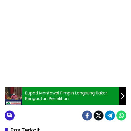
Bupati Mentawai Pimpin Langsung Rakor
Penguatan Penelitian
Pos Terkait