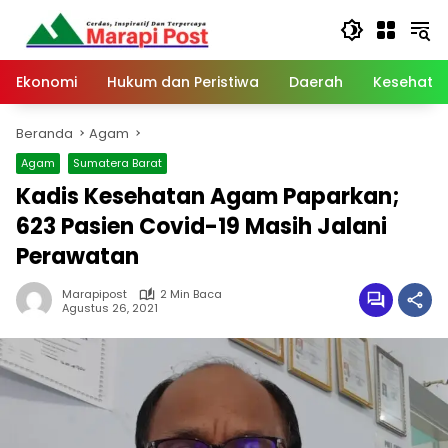
Langsung
ke
konten
Ekonomi
Hukum dan Peristiwa
Daerah
Kesehata
Beranda
Agam
Agam
Sumatera Barat
Kadis Kesehatan Agam Paparkan;
623 Pasien Covid-19 Masih Jalani
Perawatan
Marapipost
2 Min Baca
Agustus 26, 2021