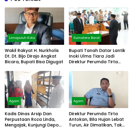
Limapuluh Kota
Sumatera Barat
Wakil Rakyat H. Nurkholis
Bupati Tanah Datar Lantik
Dt. Dt. Bijo Dirajo Angkat
Inoki Ulma Tiara Jadi
Bicara, Bupati Bisa Digugat
Direktur Perumda Tirta
Alami
Agam
Agam
Kadis Dinas Arsip Dan
Direktur Perumda Tirta
Perpustaan Roza Linda,
Antokan, Bila Hujan Lebat
Mengajak, Kunjungi Depo
Turun, Air Dimatikan, Tak
Arsip
Bisa Diolah