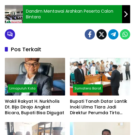
Dandim Mentawai Arahkan Peserta Calon
Bintara
Pos Terkait
Limapuluh Kota
Sumatera Barat
Wakil Rakyat H. Nurkholis
Bupati Tanah Datar Lantik
Dt. Bijo Dirajo Angkat
Inoki Ulma Tiara Jadi
Bicara, Bupati Bisa Digugat
Direktur Perumda Tirta
Alami