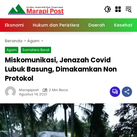
Langsung
ke
konten
Ekonomi
Hukum dan Peristiwa
Daerah
Kesehata
Beranda
Agam
Agam
Sumatera Barat
Miskomunikasi, Jenazah Covid
Lubuk Basung, Dimakamkan Non
Protokol
Marapipost
2 Min Baca
Agustus 14, 2021