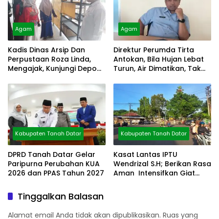
Agam
Agam
Kadis Dinas Arsip Dan
Direktur Perumda Tirta
Perpustaan Roza Linda,
Antokan, Bila Hujan Lebat
Mengajak, Kunjungi Depo
Turun, Air Dimatikan, Tak
Arsip
Bisa Diolah
Kabupaten Tanah Datar
Kabupaten Tanah Datar
DPRD Tanah Datar Gelar
Kasat Lantas IPTU
Paripurna Perubahan KUA
Wendrizal S.H; Berikan Rasa
2026 dan PPAS Tahun 2027
Aman Intensifkan Giat
Preventif Pagi
Tinggalkan Balasan
Alamat email Anda tidak akan dipublikasikan.
Ruas yang