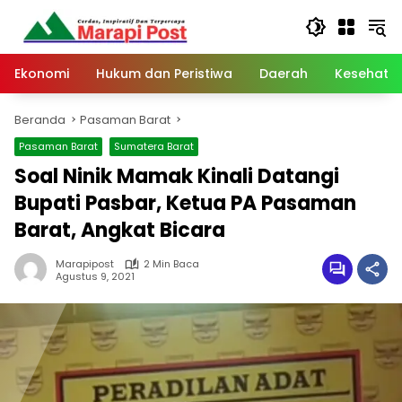
Langsung
ke
konten
Ekonomi
Hukum dan Peristiwa
Daerah
Kesehata
Beranda
Pasaman Barat
Pasaman Barat
Sumatera Barat
Soal Ninik Mamak Kinali Datangi
Bupati Pasbar, Ketua PA Pasaman
Barat, Angkat Bicara
Marapipost
2 Min Baca
Agustus 9, 2021