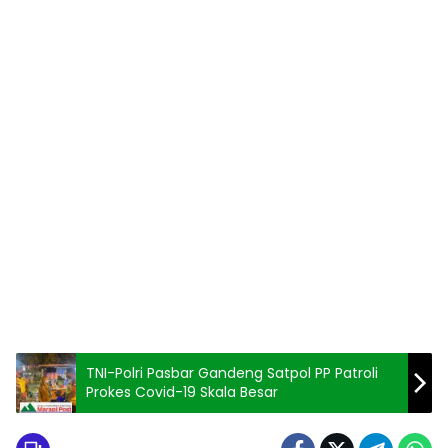
TNI-Polri Pasbar Gandeng Satpol PP Patroli
Prokes Covid-19 Skala Besar