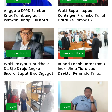
Anggota DPRD Sumbar
Wakil Bupati Lepas
Kritik Tambang Liar,
Kontingen Pramuka Tanah
Pemkab Limapuluh Kota
Datar ke Jamnas XII
Pilih Diam
Cibubur
Limapuluh Kota
Sumatera Barat
Wakil Rakyat H. Nurkholis
Bupati Tanah Datar Lantik
Dt. Bijo Dirajo Angkat
Inoki Ulma Tiara Jadi
Bicara, Bupati Bisa Digugat
Direktur Perumda Tirta
Alami
Agam
Agam