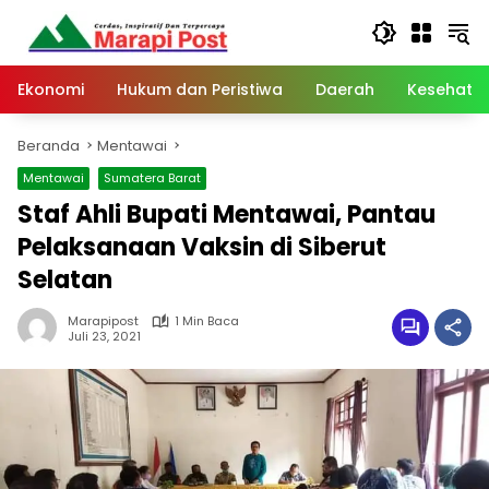
Langsung
ke
konten
Ekonomi
Hukum dan Peristiwa
Daerah
Kesehata
Beranda
Mentawai
Mentawai
Sumatera Barat
Staf Ahli Bupati Mentawai, Pantau
Pelaksanaan Vaksin di Siberut
Selatan
Marapipost
1 Min Baca
Juli 23, 2021