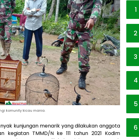
1
2
3
4
5
ngi komunity kicau mania.
nyak kunjungan menarik yang dilakukan anggota
6
ian kegiatan TMMD/N ke 111 tahun 2021 Kodim