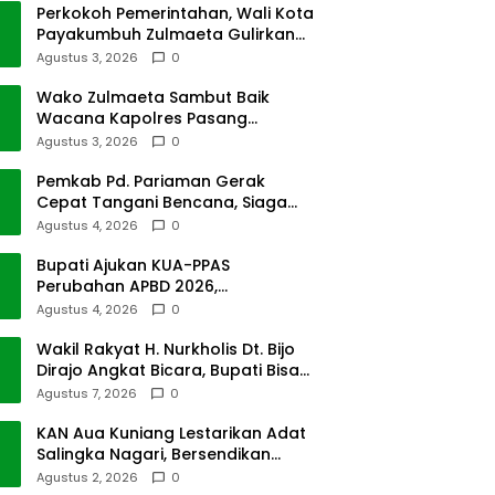
Perkokoh Pemerintahan, Wali Kota
Payakumbuh Zulmaeta Gulirkan
Jabatan
Agustus 3, 2026
0
Wako Zulmaeta Sambut Baik
Wacana Kapolres Pasang
Kamera Pantau Lalin
Agustus 3, 2026
0
Pemkab Pd. Pariaman Gerak
Cepat Tangani Bencana, Siaga
Cuaca Ekstrem
Agustus 4, 2026
0
Bupati Ajukan KUA-PPAS
Perubahan APBD 2026,
Pendapatan Pasbar Naik 15
Agustus 4, 2026
0
Persen
Wakil Rakyat H. Nurkholis Dt. Bijo
Dirajo Angkat Bicara, Bupati Bisa
Digugat
Agustus 7, 2026
0
KAN Aua Kuniang Lestarikan Adat
Salingka Nagari, Bersendikan
Kitabullah
Agustus 2, 2026
0