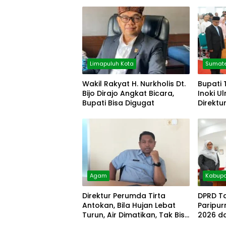
Limapuluh Kota
Sumate
Wakil Rakyat H. Nurkholis Dt.
Bupati 
Bijo Dirajo Angkat Bicara,
Inoki U
Bupati Bisa Digugat
Direktu
Agam
Kabupa
Direktur Perumda Tirta
DPRD T
Antokan, Bila Hujan Lebat
Paripu
Turun, Air Dimatikan, Tak Bisa
2026 d
Diolah