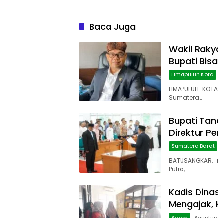
Baca Juga
Wakil Rakya
Bupati Bis
Limapuluh Kota
LIMAPULUH KOTA
Sumatera…
Bupati Tana
Direktur P
Sumatera Barat
BATUSANGKAR, 
Putra,…
Kadis Dina
Mengajak, 
Agam
Agustus 