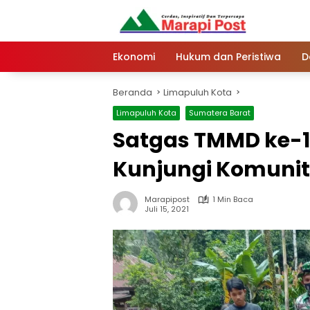
Langsung
ke
konten
Ekonomi
Hukum dan Peristiwa
D
Beranda
Limapuluh Kota
Limapuluh Kota
Sumatera Barat
Satgas TMMD ke-1
Kunjungi Komunit
Marapipost
1 Min Baca
Juli 15, 2021