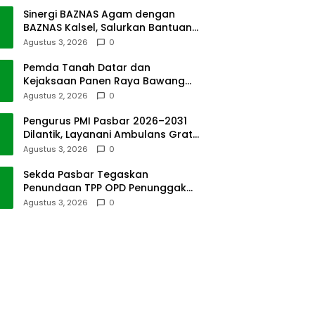
Sinergi BAZNAS Agam dengan
BAZNAS Kalsel, Salurkan Bantuan
Bencana Alam
Agustus 3, 2026
0
Pemda Tanah Datar dan
Kejaksaan Panen Raya Bawang
Merah di Sawah Tangah
Agustus 2, 2026
0
Pengurus PMI Pasbar 2026–2031
Dilantik, Layanani Ambulans Gratis
ke Padang
Agustus 3, 2026
0
Sekda Pasbar Tegaskan
Penundaan TPP OPD Penunggak
Pajak Kendaraan Dinas
Agustus 3, 2026
0