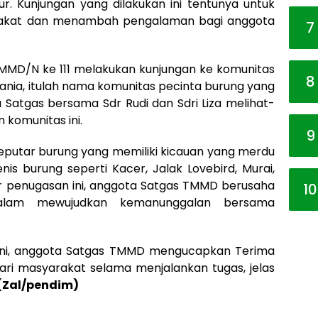
r. Kunjungan yang dilakukan ini tentunya untuk
akat dan menambah pengalaman bagi anggota
7
MMD/N ke 111 melakukan kunjungan ke komunitas
8
ania, itulah nama komunitas pecinta burung yang
 Satgas bersama Sdr Rudi dan Sdri Liza melihat-
 komunitas ini.
9
eputar burung yang memiliki kicauan yang merdu
enis burung seperti Kacer, Jalak Lovebird, Murai,
khir penugasan ini, anggota Satgas TMMD berusaha
10
alam mewujudkan kemanunggalan bersama
 ini, anggota Satgas TMMD mengucapkan Terima
ari masyarakat selama menjalankan tugas, jelas
(Zal/pendim)