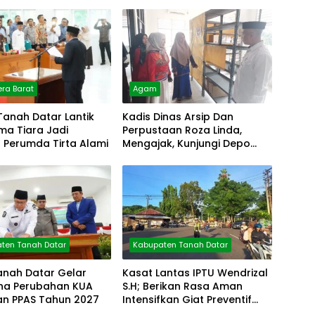
ra Barat
Agam
Tanah Datar Lantik
Kadis Dinas Arsip Dan
lma Tiara Jadi
Perpustaan Roza Linda,
r Perumda Tirta Alami
Mengajak, Kunjungi Depo
Arsip
ten Tanah Datar
Kabupaten Tanah Datar
anah Datar Gelar
Kasat Lantas IPTU Wendrizal
rna Perubahan KUA
S.H; Berikan Rasa Aman
an PPAS Tahun 2027
Intensifkan Giat Preventif
Pagi