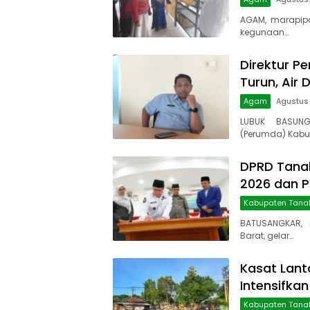
AGAM, marapip
kegunaan…
Direktur Pe
Turun, Air 
Agam
Agustus
LUBUK BASUNG
(Perumda) Kabu
DPRD Tanah
2026 dan 
Kabupaten Tana
BATUSANGKAR, 
Barat, gelar…
Kasat Lant
Intensifkan
Kabupaten Tana