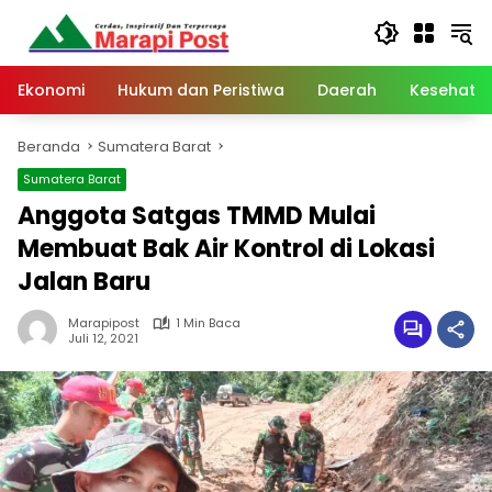
Langsung
ke
konten
Ekonomi
Hukum dan Peristiwa
Daerah
Kesehata
Beranda
Sumatera Barat
Sumatera Barat
Anggota Satgas TMMD Mulai
Membuat Bak Air Kontrol di Lokasi
Jalan Baru
Marapipost
1 Min Baca
Juli 12, 2021