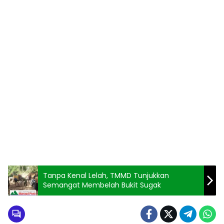
Tanpa Kenal Lelah, TMMD Tunjukkan
Semangat Membelah Bukit Sugak