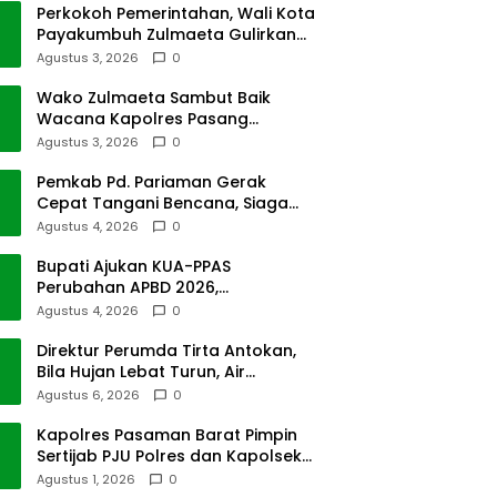
Perkokoh Pemerintahan, Wali Kota
Payakumbuh Zulmaeta Gulirkan
Jabatan
Agustus 3, 2026
0
Wako Zulmaeta Sambut Baik
Wacana Kapolres Pasang
Kamera Pantau Lalin
Agustus 3, 2026
0
Pemkab Pd. Pariaman Gerak
Cepat Tangani Bencana, Siaga
Cuaca Ekstrem
Agustus 4, 2026
0
Bupati Ajukan KUA-PPAS
Perubahan APBD 2026,
Pendapatan Pasbar Naik 15
Agustus 4, 2026
0
Persen
Direktur Perumda Tirta Antokan,
Bila Hujan Lebat Turun, Air
Dimatikan, Tak Bisa Diolah
Agustus 6, 2026
0
Kapolres Pasaman Barat Pimpin
Sertijab PJU Polres dan Kapolsek
Sungai Beremas
Agustus 1, 2026
0