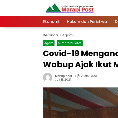
Langsung
ke
konten
Ekonomi
Hukum dan Peristiwa
D
Beranda
Agam
Agam
Sumatera Barat
Covid-19 Mengan
Wabup Ajak Ikut
Marapipost
2 Min Baca
Juli 11, 2021