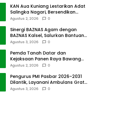
KAN Aua Kuniang Lestarikan Adat
Salingka Nagari, Bersendikan
Kitabullah
Agustus 2, 2026
0
Sinergi BAZNAS Agam dengan
BAZNAS Kalsel, Salurkan Bantuan
Bencana Alam
Agustus 3, 2026
0
Pemda Tanah Datar dan
Kejaksaan Panen Raya Bawang
Merah di Sawah Tangah
Agustus 2, 2026
0
Pengurus PMI Pasbar 2026–2031
Dilantik, Layanani Ambulans Gratis
ke Padang
Agustus 3, 2026
0