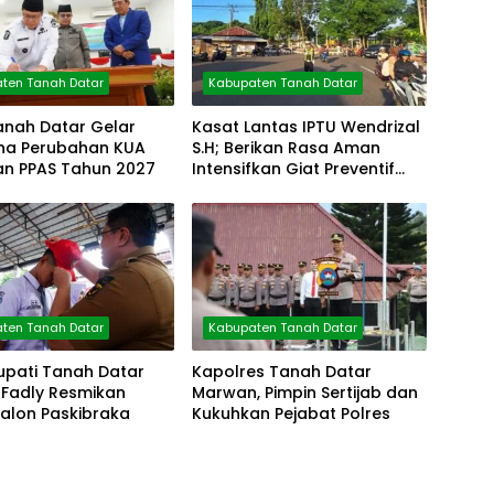
ten Tanah Datar
Kabupaten Tanah Datar
anah Datar Gelar
Kasat Lantas IPTU Wendrizal
rna Perubahan KUA
S.H; Berikan Rasa Aman
an PPAS Tahun 2027
Intensifkan Giat Preventif
Pagi
ten Tanah Datar
Kabupaten Tanah Datar
upati Tanah Datar
Kapolres Tanah Datar
Fadly Resmikan
Marwan, Pimpin Sertijab dan
Calon Paskibraka
Kukuhkan Pejabat Polres