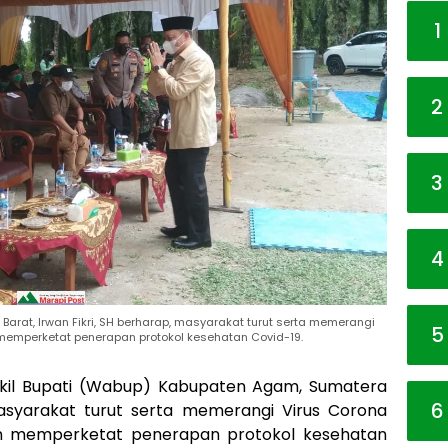
1
2
3
4
arat, Irwan Fikri, SH berharap, masyarakat turut serta memerangi
5
 memperketat penerapan protokol kesehatan Covid-19.
kil Bupati (Wabup) Kabupaten Agam, Sumatera
6
masyarakat turut serta memerangi Virus Corona
dan memperketat penerapan protokol kesehatan