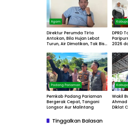
Agam
Kabupa
Direktur Perumda Tirta
DPRD T
Antokan, Bila Hujan Lebat
Paripu
Turun, Air Dimatikan, Tak Bisa
2026 d
Diolah
Padang Pariaman
Kabupa
Pemkab Padang Pariaman
Wakil B
Bergerak Cepat, Tangani
Ahmad 
Longsor Aur Malintang
Diklat 
Tinggalkan Balasan