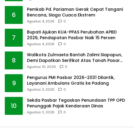
Pemkab Pd. Pariaman Gerak Cepat Tangani
6
Bencana, Siaga Cuaca Ekstrem
Agustus 4, 2026
0
Bupati Ajukan KUA-PPAS Perubahan APBD
7
2026, Pendapatan Pasbar Naik 15 Persen
Agustus 4, 2026
0
Walikota Zulmaeta Bantah Zalimi Siapapun,
8
Demi Dapatkan Serifikat Atas Tanah Pasar
Payakumbuh
Agustus 10, 2026
0
Pengurus PMI Pasbar 2026–2031 Dilantik,
9
Layanani Ambulans Gratis ke Padang
Agustus 3, 2026
0
Sekda Pasbar Tegaskan Penundaan TPP OPD
10
Penunggak Pajak Kendaraan Dinas
Agustus 3, 2026
0