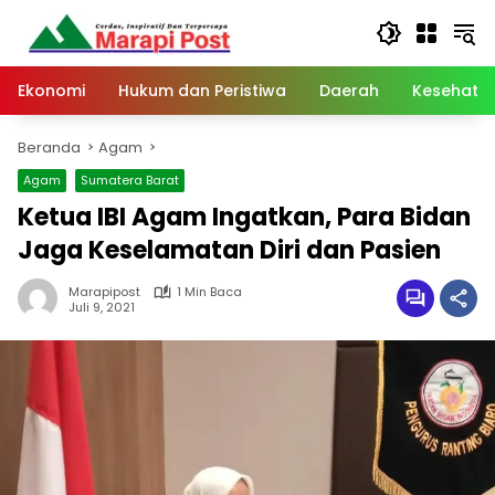
Langsung
ke
konten
Ekonomi
Hukum dan Peristiwa
Daerah
Kesehata
Beranda
Agam
Agam
Sumatera Barat
Ketua IBI Agam Ingatkan, Para Bidan
Jaga Keselamatan Diri dan Pasien
Marapipost
1 Min Baca
Juli 9, 2021