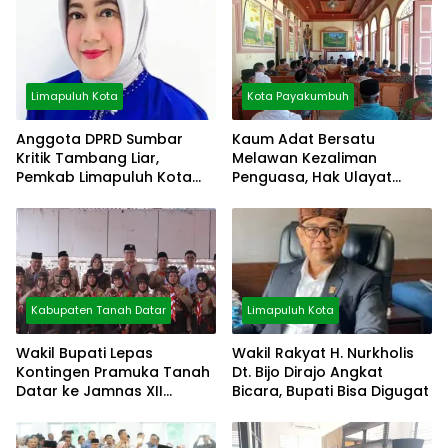
Limapuluh Kota
Kota Payakumbuh
Anggota DPRD Sumbar
Kaum Adat Bersatu
Kritik Tambang Liar,
Melawan Kezaliman
Pemkab Limapuluh Kota
Penguasa, Hak Ulayat
Pilih Diam
Dipertahankan
Kabupaten Tanah Datar
Limapuluh Kota
Wakil Bupati Lepas
Wakil Rakyat H. Nurkholis
Kontingen Pramuka Tanah
Dt. Bijo Dirajo Angkat
Datar ke Jamnas XII
Bicara, Bupati Bisa Digugat
Cibubur