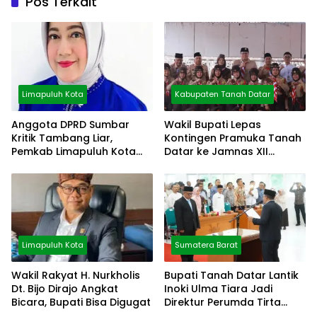
Pos Terkait
Limapuluh Kota
Kabupaten Tanah Datar
Anggota DPRD Sumbar
Wakil Bupati Lepas
Kritik Tambang Liar,
Kontingen Pramuka Tanah
Pemkab Limapuluh Kota
Datar ke Jamnas XII
Pilih Diam
Cibubur
Limapuluh Kota
Sumatera Barat
Wakil Rakyat H. Nurkholis
Bupati Tanah Datar Lantik
Dt. Bijo Dirajo Angkat
Inoki Ulma Tiara Jadi
Bicara, Bupati Bisa Digugat
Direktur Perumda Tirta
Alami