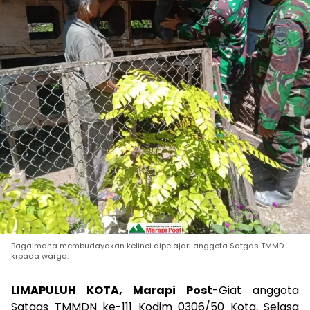
Bagaimana membudayakan kelinci dipelajari anggota Satgas TMMD
krpada warga.
LIMAPULUH KOTA, Marapi Post
-Giat anggota
Satgas TMMDN ke-111 Kodim 0306/50 Kota, Selasa