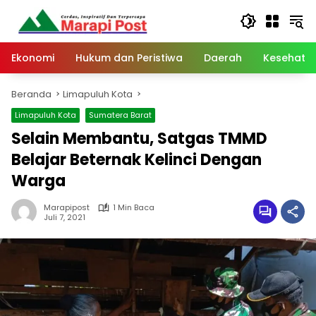
Langsung
ke
konten
Ekonomi
Hukum dan Peristiwa
Daerah
Kesehata
Beranda
Limapuluh Kota
Limapuluh Kota
Sumatera Barat
Selain Membantu, Satgas TMMD
Belajar Beternak Kelinci Dengan
Warga
Marapipost
1 Min Baca
Juli 7, 2021