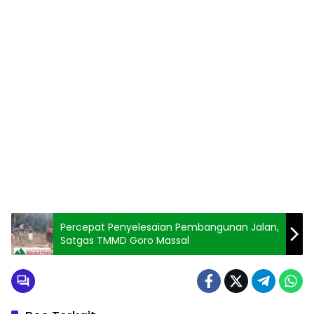
Percepat Penyelesaian Pembangunan Jalan,
Satgas TMMD Goro Massal