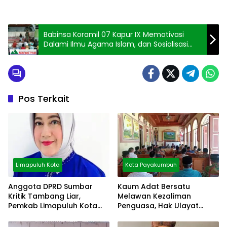
Babinsa Koramil 07 Kapur IX Memotivasi
Dalami Ilmu Agama Islam, dan Sosialisasi
Prokes
Pos Terkait
Limapuluh Kota
Kota Payakumbuh
Anggota DPRD Sumbar
Kaum Adat Bersatu
Kritik Tambang Liar,
Melawan Kezaliman
Pemkab Limapuluh Kota
Penguasa, Hak Ulayat
Pilih Diam
Dipertahankan