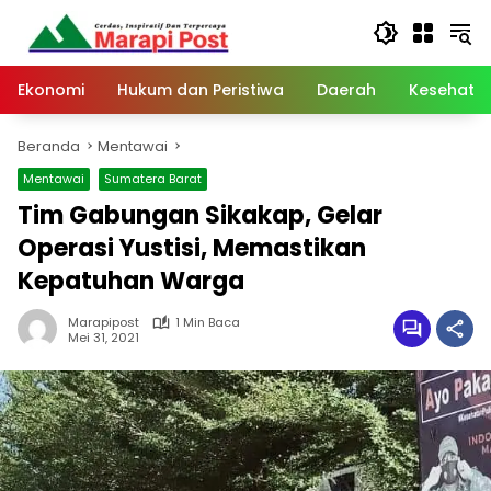
Langsung
ke
konten
Ekonomi
Hukum dan Peristiwa
Daerah
Kesehata
Beranda
Mentawai
Mentawai
Sumatera Barat
Tim Gabungan Sikakap, Gelar
Operasi Yustisi, Memastikan
Kepatuhan Warga
Marapipost
1 Min Baca
Mei 31, 2021