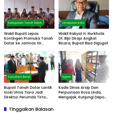
Kabupaten Tanah Datar
Limapuluh Kota
Wakil Bupati Lepas
Wakil Rakyat H. Nurkholis
Kontingen Pramuka Tanah
Dt. Bijo Dirajo Angkat
Datar ke Jamnas XII
Bicara, Bupati Bisa Digugat
Cibubur
Sumatera Barat
Agam
Bupati Tanah Datar Lantik
Kadis Dinas Arsip Dan
Inoki Ulma Tiara Jadi
Perpustaan Roza Linda,
Direktur Perumda Tirta
Mengajak, Kunjungi Depo
Alami
Arsip
Tinggalkan Balasan