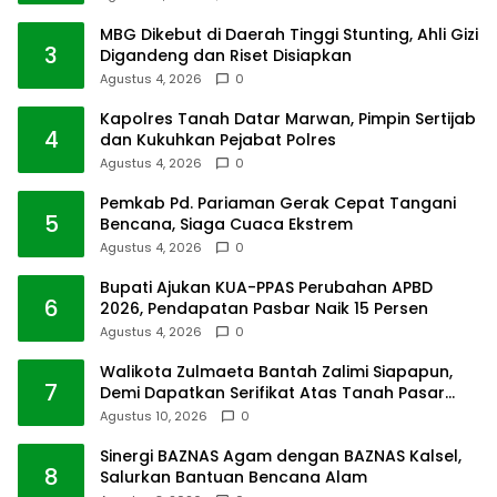
MBG Dikebut di Daerah Tinggi Stunting, Ahli Gizi
3
Digandeng dan Riset Disiapkan
Agustus 4, 2026
0
Kapolres Tanah Datar Marwan, Pimpin Sertijab
4
dan Kukuhkan Pejabat Polres
Agustus 4, 2026
0
Pemkab Pd. Pariaman Gerak Cepat Tangani
5
Bencana, Siaga Cuaca Ekstrem
Agustus 4, 2026
0
Bupati Ajukan KUA-PPAS Perubahan APBD
6
2026, Pendapatan Pasbar Naik 15 Persen
Agustus 4, 2026
0
Walikota Zulmaeta Bantah Zalimi Siapapun,
7
Demi Dapatkan Serifikat Atas Tanah Pasar
Payakumbuh
Agustus 10, 2026
0
Sinergi BAZNAS Agam dengan BAZNAS Kalsel,
8
Salurkan Bantuan Bencana Alam