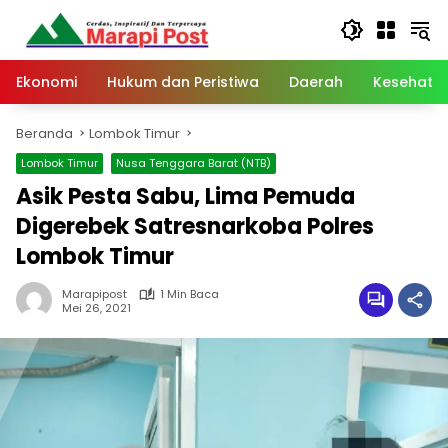
Langsung
ke
konten
Ekonomi
Hukum dan Peristiwa
Daerah
Kesehata
Beranda
Lombok Timur
Lombok Timur
Nusa Tenggara Barat (NTB)
Asik Pesta Sabu, Lima Pemuda
Digerebek Satresnarkoba Polres
Lombok Timur
Marapipost
1 Min Baca
Mei 26, 2021