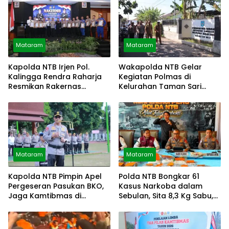
Mataram
Mataram
Kapolda NTB Irjen Pol.
Wakapolda NTB Gelar
Kalingga Rendra Raharja
Kegiatan Polmas di
Resmikan Rakernas
Kelurahan Taman Sari
Gabungan
Ampenan
Mataram
Mataram
Kapolda NTB Pimpin Apel
Polda NTB Bongkar 61
Pergeseran Pasukan BKO,
Kasus Narkoba dalam
Jaga Kamtibmas di
Sebulan, Sita 8,3 Kg Sabu,
Dompu, Bima
Amankan 86 Tersangka