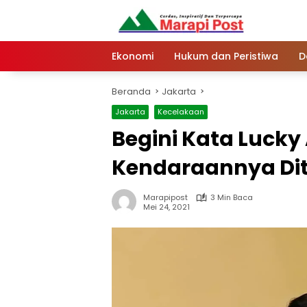
Langsung
ke
konten
Ekonomi
Hukum dan Peristiwa
D
Beranda
Jakarta
Jakarta
Kecelakaan
Begini Kata Lucky
Kendaraannya Dit
Marapipost
3 Min Baca
Mei 24, 2021