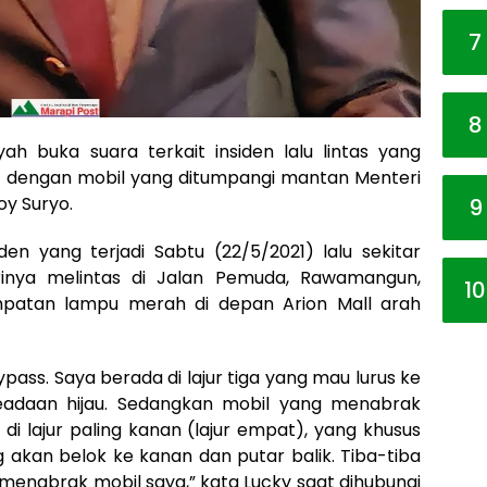
7
8
ah buka suara terkait insiden lalu lintas yang
i dengan mobil yang ditumpangi mantan Menteri
y Suryo.
9
n yang terjadi Sabtu (22/5/2021) lalu sekitar
irinya melintas di Jalan Pemuda, Rawamangun,
10
mpatan lampu merah di depan Arion Mall arah
pass. Saya berada di lajur tiga yang mau lurus ke
eadaan hijau. Sedangkan mobil yang menabrak
di lajur paling kanan (lajur empat), yang khusus
 akan belok ke kanan dan putar balik. Tiba-tiba
dan menabrak mobil saya,” kata Lucky saat dihubungi