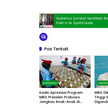
Gubernur Sumbar Serahkan Ban
Pokir H. M. Syafril Huda
Pos Terkait
Indonesia
Jakart
Kadin Apresiasi Program
MBG Dik
MBG Presiden Prabowo
Tinggi S
Jangkau Anak-Anak di
Digand
Pelosok
Disiapk