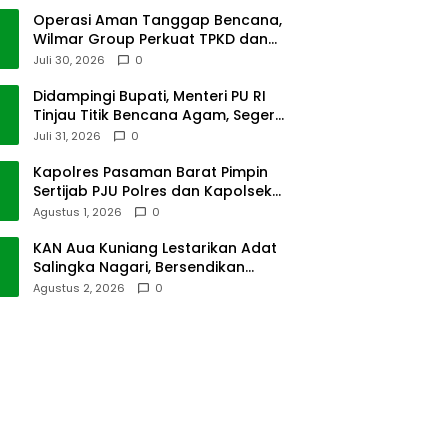
Operasi Aman Tanggap Bencana,
Wilmar Group Perkuat TPKD dan
Masyarakat
Juli 30, 2026
0
Didampingi Bupati, Menteri PU RI
Tinjau Titik Bencana Agam, Segera
Dipulihkan
Juli 31, 2026
0
Kapolres Pasaman Barat Pimpin
Sertijab PJU Polres dan Kapolsek
Sungai Beremas
Agustus 1, 2026
0
KAN Aua Kuniang Lestarikan Adat
Salingka Nagari, Bersendikan
Kitabullah
Agustus 2, 2026
0