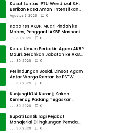
Kasat Lantas IPTU Wendrizal S.H;
Berikan Rasa Aman Intensifkan
Giat Preventif Pagi
Agustus 5, 2026
0
Kapolres AKBP. Muari Pindah ke
Mabes, Pengganti AKBP Masnoni
dari Mabes
Juli 30, 2026
0
Ketua Umum Perbakin Agam AKBP
Mauri, Serahkan Jabatan ke AKBP
Masnoni
Juli 30, 2026
0
Perlindungan Sosial, Dinsos Agam
Antar Warga Rentan ke PSTW
Batusangkar
Juli 30, 2026
0
Kunjungi KUA Kuranji, Kakan
Kemenag Padang Tegaskan
Terapkan Disiplin Kerja
Juli 30, 2026
0
Bupati Lantik lagi Pejabat
Manajerial Dilingkungan Pemda
Tanah Datar
Juli 30, 2026
0