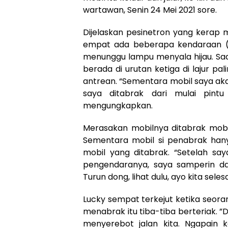
wartawan, Senin 24 Mei 2021 sore.
Dijelaskan pesinetron yang kerap m
empat ada beberapa kendaraan (d
menunggu lampu menyala hijau. Saat
berada di urutan ketiga di lajur pa
antrean. “Sementara mobil saya akan
saya ditabrak dari mulai pint
mengungkapkan.
Merasakan mobilnya ditabrak mobil 
Sementara mobil si penabrak hany
mobil yang ditabrak. “Setelah say
pengendaranya, saya samperin da
Turun dong, lihat dulu, ayo kita selesa
Lucky sempat terkejut ketika seor
menabrak itu tiba-tiba berteriak. ”
menyerebot jalan kita. Ngapain