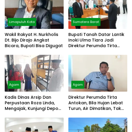
Limapuluh Kota
Sumatera Barat
Wakil Rakyat H. Nurkholis
Bupati Tanah Datar Lantik
Dt. Bijo Dirajo Angkat
Inoki Ulma Tiara Jadi
Bicara, Bupati Bisa Digugat
Direktur Perumda Tirta
Alami
Agam
Agam
Kadis Dinas Arsip Dan
Direktur Perumda Tirta
Perpustaan Roza Linda,
Antokan, Bila Hujan Lebat
Mengajak, Kunjungi Depo
Turun, Air Dimatikan, Tak
Arsip
Bisa Diolah