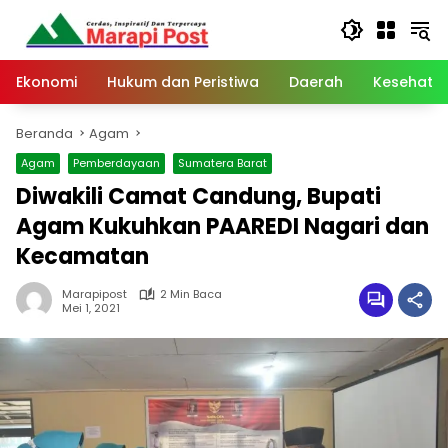
Langsung
ke
konten
Ekonomi
Hukum dan Peristiwa
Daerah
Kesehata
Beranda
Agam
Agam
Pemberdayaan
Sumatera Barat
Diwakili Camat Candung, Bupati
Agam Kukuhkan PAAREDI Nagari dan
Kecamatan
Marapipost
2 Min Baca
Mei 1, 2021