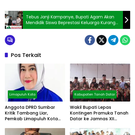
Tebus Janji Kampanye, Bupati Agam Akan
Mendidik Siswa Beprestasi Keluarga Kurang
Mampu ke PT
Pos Terkait
Limapuluh Kota
Kabupaten Tanah Datar
Anggota DPRD Sumbar
Wakil Bupati Lepas
Kritik Tambang Liar,
Kontingen Pramuka Tanah
Pemkab Limapuluh Kota
Datar ke Jamnas XII
Pilih Diam
Cibubur