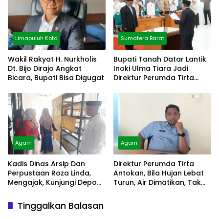
Limapuluh Kota
Sumatera Barat
Wakil Rakyat H. Nurkholis
Bupati Tanah Datar Lantik
Dt. Bijo Dirajo Angkat
Inoki Ulma Tiara Jadi
Bicara, Bupati Bisa Digugat
Direktur Perumda Tirta
Alami
Agam
Agam
Kadis Dinas Arsip Dan
Direktur Perumda Tirta
Perpustaan Roza Linda,
Antokan, Bila Hujan Lebat
Mengajak, Kunjungi Depo
Turun, Air Dimatikan, Tak
Arsip
Bisa Diolah
Tinggalkan Balasan