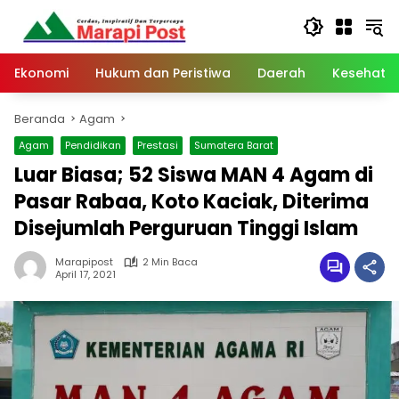
Langsung
ke
konten
Ekonomi
Hukum dan Peristiwa
Daerah
Kesehata
Beranda
Agam
Agam
Pendidikan
Prestasi
Sumatera Barat
Luar Biasa; 52 Siswa MAN 4 Agam di
Pasar Rabaa, Koto Kaciak, Diterima
Disejumlah Perguruan Tinggi Islam
Marapipost
2 Min Baca
April 17, 2021