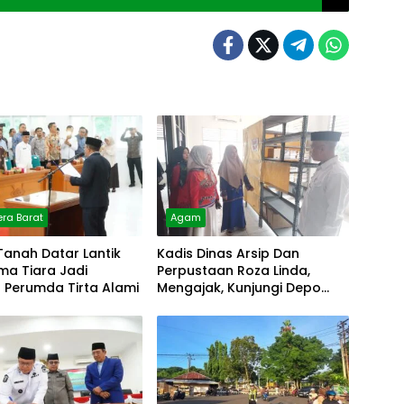
ra Barat
Agam
Tanah Datar Lantik
Kadis Dinas Arsip Dan
lma Tiara Jadi
Perpustaan Roza Linda,
r Perumda Tirta Alami
Mengajak, Kunjungi Depo
Arsip