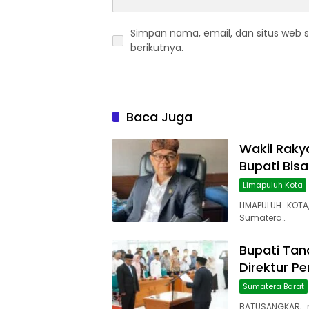
Simpan nama, email, dan situs web 
berikutnya.
Baca Juga
Wakil Rakya
Bupati Bis
Limapuluh Kota
LIMAPULUH KOTA
Sumatera…
Bupati Tana
Direktur P
Sumatera Barat
BATUSANGKAR, 