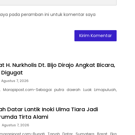
saya pada peramban ini untuk komentar saya
t H. Nurkholis Dt. Bijo Dirajo Angkat Bicara,
a Digugat
Agustus 7, 2026
, Marapipost.com-Sebagai putra daerah Luak Limopuluah,
h Datar Lantik Inoki Ulma Tiara Jadi
erumda Tirta Alami
Agustus 7, 2026
marapipost.com-Bupati Tanah Datar, Sumatera Barat, Eka