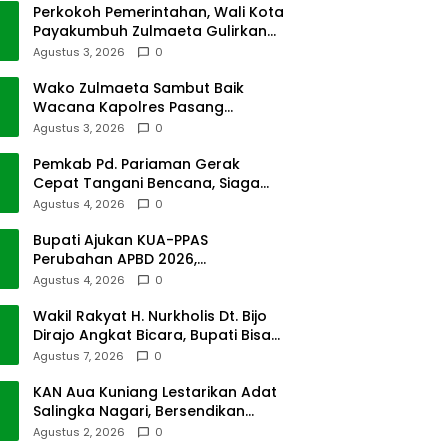
Perkokoh Pemerintahan, Wali Kota
Payakumbuh Zulmaeta Gulirkan
Jabatan
Agustus 3, 2026
0
Wako Zulmaeta Sambut Baik
Wacana Kapolres Pasang
Kamera Pantau Lalin
Agustus 3, 2026
0
Pemkab Pd. Pariaman Gerak
Cepat Tangani Bencana, Siaga
Cuaca Ekstrem
Agustus 4, 2026
0
Bupati Ajukan KUA-PPAS
Perubahan APBD 2026,
Pendapatan Pasbar Naik 15
Agustus 4, 2026
0
Persen
Wakil Rakyat H. Nurkholis Dt. Bijo
Dirajo Angkat Bicara, Bupati Bisa
Digugat
Agustus 7, 2026
0
KAN Aua Kuniang Lestarikan Adat
Salingka Nagari, Bersendikan
Kitabullah
Agustus 2, 2026
0