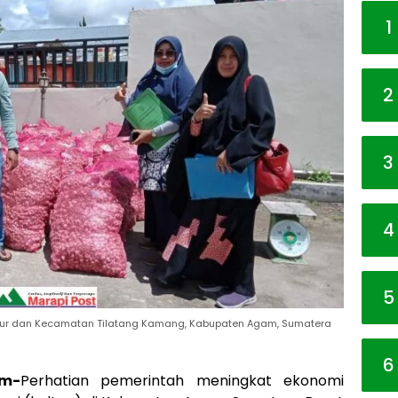
1
2
3
4
5
tur dan Kecamatan Tilatang Kamang, Kabupaten Agam, Sumatera
6
om-
Perhatian pemerintah meningkat ekonomi