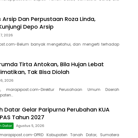
s Arsip Dan Perpustaan Roza Linda,
Kunjungi Depo Arsip
7, 2026
ost.com-Belum banyak mengetahui, dan mengerti terhadap
rumda Tirta Antokan, Bila Hujan Lebat
Dimatikan, Tak Bisa Diolah
 6, 2026
, marapipost.com-Direktur Perusahaan Umum Daerah
paten…
 Datar Gelar Paripurna Perubahan KUA
PPAS Tahun 2027
h Datar
Agustus 5, 2026
marapipost.com-DPRD Kabupaten Tanah Datar, Sumatera