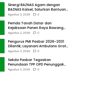
Sinergi BAZNAS Agam dengan
BAZNAS Kalsel, Salurkan Bantuan
Bencana Alam
Agustus 3, 2026
0
Pemda Tanah Datar dan
Kejaksaan Panen Raya Bawang
Merah di Sawah Tangah
Agustus 2, 2026
0
Pengurus PMI Pasbar 2026–2031
Dilantik, Layanani Ambulans Gratis
ke Padang
Agustus 3, 2026
0
Sekda Pasbar Tegaskan
Penundaan TPP OPD Penunggak
Pajak Kendaraan Dinas
Agustus 3, 2026
0