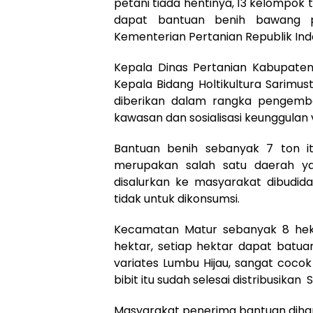
petani tiada hentinya, 13 kelompok
dapat bantuan benih bawang put
Kementerian Pertanian Republik Ind
Kepala Dinas Pertanian Kabupaten 
Kepala Bidang Holtikultura Sarimust
diberikan dalam rangka pengemb
kawasan dan sosialisasi keunggulan 
Bantuan benih sebanyak 7 ton i
merupakan salah satu daerah ya
disalurkan ke masyarakat dibudid
tidak untuk dikonsumsi.
Kecamatan Matur sebanyak 8 hekt
hektar, setiap hektar dapat batuan
variates Lumbu Hijau, sangat coco
bibit itu sudah selesai distribusikan S
Masyarakat penerima bantuan dih