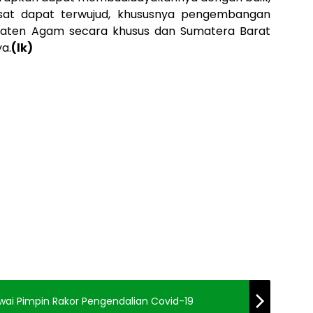
sat dapat terwujud, khususnya pengembangan
upaten Agam secara khusus dan Sumatera Barat
a.
(lk)
wai Pimpin Rakor Pengendalian Covid-19