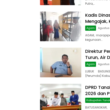
Putra,…
Kadis Dina
Mengajak, 
Agam
Agustus 
AGAM, marapip
kegunaan…
Direktur Pe
Turun, Air 
Agam
Agustus
LUBUK BASUNG
(Perumda) Kabu
DPRD Tanah
2026 dan 
Kabupaten Tana
BATUSANGKAR, 