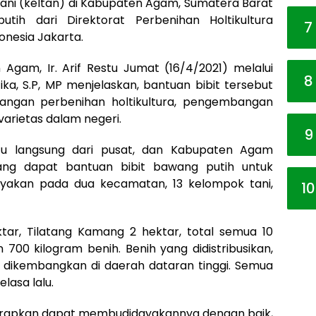
 tani (keltan) di Kabupaten Agam, Sumatera Barat
ih dari Direktorat Perbenihan Holtikultura
7
onesia Jakarta.
Agam, Ir. Arif Restu Jumat (16/4/2021) melalui
8
ika, S.P, MP menjelaskan, bantuan bibit tersebut
angan perbenihan holtikultura, pengembangan
varietas dalam negeri.
9
tu langsung dari pusat, dan Kabupaten Agam
ng dapat bantuan bibit bawang putih untuk
ayakan pada dua kecamatan, 13 kelompok tani,
10
ar, Tilatang Kamang 2 hektar, total semua 10
 700 kilogram benih. Benih yang didistribusikan,
k dikembangkan di daerah dataran tinggi. Semua
elasa lalu.
arapkan dapat membudidayakannya dengan baik,