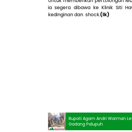
Untuk memberikan pertolongan lebi
ia segera dibawa ke Klinik Siti
kedinginan dan shock.
(lk)
Bupati Agam Andri Warman Le
Gadang Palupuh