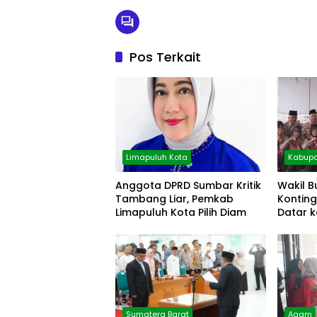
Pos Terkait
Limapuluh Kota
Kabupa
Anggota DPRD Sumbar Kritik
Wakil B
Tambang Liar, Pemkab
Kontin
Limapuluh Kota Pilih Diam
Datar k
Sumatera Barat
Agam