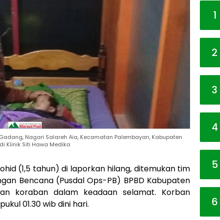
1
2
3
4
to Gadang, Nagari Salareh Aia, Kecamatan Palembayan, Kabupaten
i Klinik Siti Hawa Medika
5
ohid (1,5 tahun) di laporkan hilang, ditemukan tim
ngan Bencana (Pusdal Ops-PB) BPBD Kabupaten
an koraban dalam keadaan selamat. Korban
6
ukul 01.30 wib dini hari.