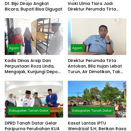
Dt. Bijo Dirajo Angkat
Inoki Ulma Tiara Jadi
Bicara, Bupati Bisa Digugat
Direktur Perumda Tirta
Alami
Agam
Agam
Kadis Dinas Arsip Dan
Direktur Perumda Tirta
Perpustaan Roza Linda,
Antokan, Bila Hujan Lebat
Mengajak, Kunjungi Depo
Turun, Air Dimatikan, Tak
Arsip
Bisa Diolah
Kabupaten Tanah Datar
Kabupaten Tanah Datar
DPRD Tanah Datar Gelar
Kasat Lantas IPTU
Paripurna Perubahan KUA
Wendrizal S.H; Berikan Rasa