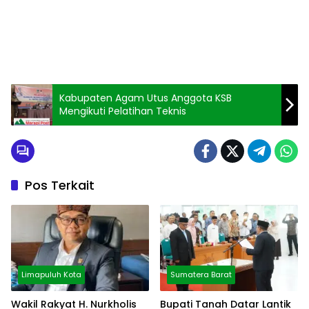
Kabupaten Agam Utus Anggota KSB
Mengikuti Pelatihan Teknis
Pos Terkait
Limapuluh Kota
Sumatera Barat
Wakil Rakyat H. Nurkholis
Bupati Tanah Datar Lantik