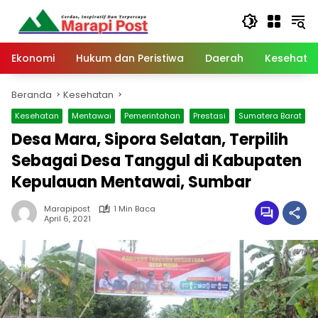
Langsung
ke
konten
Ekonomi
Hukum dan Peristiwa
Daerah
Kesehata
Beranda
Kesehatan
Kesehatan
Mentawai
Pemerintahan
Prestasi
Sumatera Barat
Desa Mara, Sipora Selatan, Terpilih
Sebagai Desa Tanggul di Kabupaten
Kepulauan Mentawai, Sumbar
Marapipost
1 Min Baca
April 6, 2021