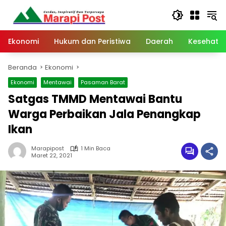
Langsung
ke
konten
Ekonomi
Hukum dan Peristiwa
Daerah
Kesehata
Beranda
Ekonomi
Ekonomi
Mentawai
Pasaman Barat
Satgas TMMD Mentawai Bantu
Warga Perbaikan Jala Penangkap
Ikan
Marapipost
1 Min Baca
Maret 22, 2021