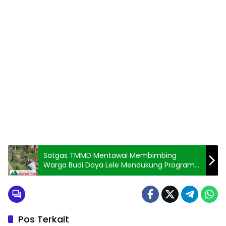
Satgas TMMD Mentawai Membimbing
Warga Budi Daya Lele Mendukung Program
Ketahanan Pangan
Pos Terkait