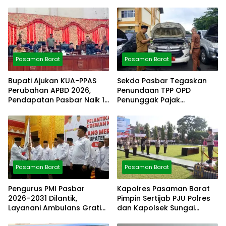
Pasaman Barat
Pasaman Barat
Bupati Ajukan KUA-PPAS
Sekda Pasbar Tegaskan
Perubahan APBD 2026,
Penundaan TPP OPD
Pendapatan Pasbar Naik 15
Penunggak Pajak
Persen
Kendaraan Dinas
Pasaman Barat
Pasaman Barat
Pengurus PMI Pasbar
Kapolres Pasaman Barat
2026–2031 Dilantik,
Pimpin Sertijab PJU Polres
Layanani Ambulans Gratis
dan Kapolsek Sungai
ke Padang
Beremas