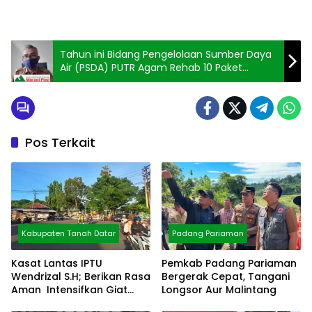
Tahun ini Bidang Pengelolaan Sumber Daya
Air (PSDA) PUTR Agam Rehab 10 Paket
Jaringan Irigasi
Pos Terkait
Kabupaten Tanah Datar
Padang Pariaman
Kasat Lantas IPTU
Pemkab Padang Pariaman
Wendrizal S.H; Berikan Rasa
Bergerak Cepat, Tangani
Aman Intensifkan Giat
Longsor Aur Malintang
Preventif Pagi