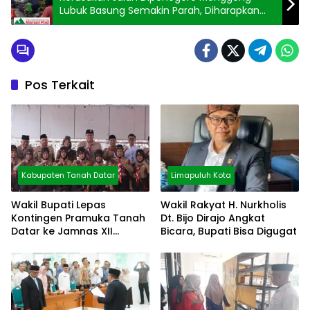
Lubuk Basung Semakin Parah, Diharapkan
Segera Diperbaiki
Pos Terkait
Kabupaten Tanah Datar
Limapuluh Kota
Wakil Bupati Lepas
Wakil Rakyat H. Nurkholis
Kontingen Pramuka Tanah
Dt. Bijo Dirajo Angkat
Datar ke Jamnas XII
Bicara, Bupati Bisa Digugat
Cibubur