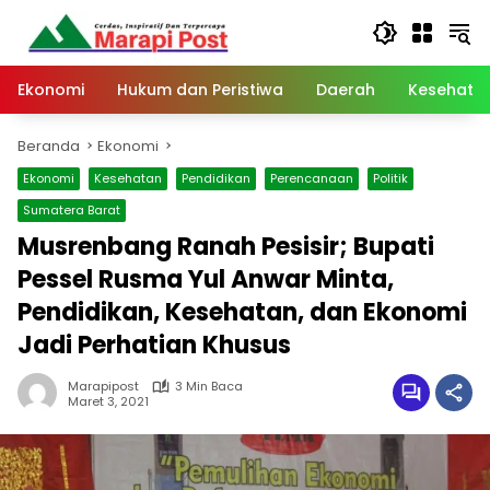
Langsung
ke
konten
Ekonomi
Hukum dan Peristiwa
Daerah
Kesehata
Beranda
Ekonomi
Ekonomi
Kesehatan
Pendidikan
Perencanaan
Politik
Sumatera Barat
Musrenbang Ranah Pesisir; Bupati
Pessel Rusma Yul Anwar Minta,
Pendidikan, Kesehatan, dan Ekonomi
Jadi Perhatian Khusus
Marapipost
3 Min Baca
Maret 3, 2021