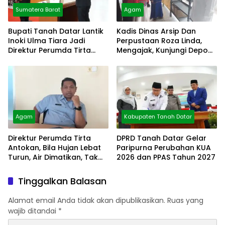
Sumatera Barat
Agam
Bupati Tanah Datar Lantik
Kadis Dinas Arsip Dan
Inoki Ulma Tiara Jadi
Perpustaan Roza Linda,
Direktur Perumda Tirta
Mengajak, Kunjungi Depo
Alami
Arsip
Agam
Kabupaten Tanah Datar
Direktur Perumda Tirta
DPRD Tanah Datar Gelar
Antokan, Bila Hujan Lebat
Paripurna Perubahan KUA
Turun, Air Dimatikan, Tak
2026 dan PPAS Tahun 2027
Bisa Diolah
Tinggalkan Balasan
Alamat email Anda tidak akan dipublikasikan.
Ruas yang
wajib ditandai
*