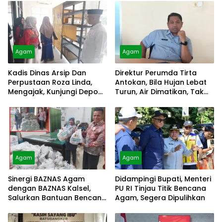
Agam
Agam
Kadis Dinas Arsip Dan
Direktur Perumda Tirta
Perpustaan Roza Linda,
Antokan, Bila Hujan Lebat
Mengajak, Kunjungi Depo
Turun, Air Dimatikan, Tak
Arsip
Bisa Diolah
Agam
Agam
Sinergi BAZNAS Agam
Didampingi Bupati, Menteri
dengan BAZNAS Kalsel,
PU RI Tinjau Titik Bencana
Salurkan Bantuan Bencana
Agam, Segera Dipulihkan
Alam