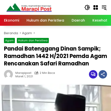
Langsung
ke
konten
Ekonomi
Hukum dan Peristiwa
Daerah
Kesehata
Beranda
Agam
Agam
Hukum dan Peristiwa
Pandai Batenggang Dinan Sampik;
Ramadhan 1442 H/2021 Pemda Agam
Rencanakan Safari Ramadhan
Marapipost
2 Min Baca
Maret 1, 2021