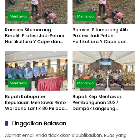
Mentawai
Mentawai
Ramses Situmorang
Ramses Situmorang Alih
Beralih Profesi Jadi Petani
Profesi Jadi Petani
Hortikultura Y Cape dan
Hultikultura Y Cape dan
Sayuran
Sayuran
Mentawai
Mentawai
Bupati Kabupaten
Bupati Kep Mentawai,
Kepulauan Mentawai Rinto
Pembangunan 2027
Wardana Lantik 86 Pejabat
Dampak Langsung
Struktural
Masyarakat
Tinggalkan Balasan
Alamat email Anda tidak akan dipublikasikan.
Ruas yang