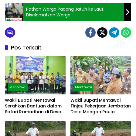
Pathan Warga Padang Jatuh ke Laut,
Diselamatkan Warga
Pos Terkait
Mentawai
Mentawai
Wakil Bupati Mentawai
Wakil Bupati Mentawai
Serahkan Bantuan dalam
Tinjau Pekerjaan Jembatan
Safari Ramadhan di Desa
Desa Mongan Poula
Malancan