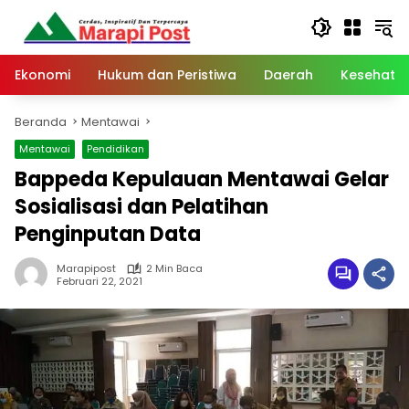
Langsung
ke
konten
Ekonomi
Hukum dan Peristiwa
Daerah
Kesehata
Beranda
Mentawai
Mentawai
Pendidikan
Bappeda Kepulauan Mentawai Gelar
Sosialisasi dan Pelatihan
Penginputan Data
Marapipost
2 Min Baca
Februari 22, 2021