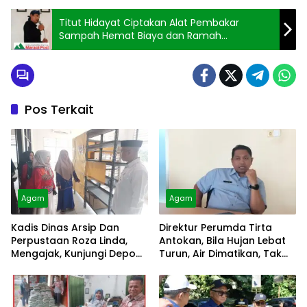
Titut Hidayat Ciptakan Alat Pembakar
Sampah Hemat Biaya dan Ramah
Lingkungan
Pos Terkait
Agam
Agam
Kadis Dinas Arsip Dan
Direktur Perumda Tirta
Perpustaan Roza Linda,
Antokan, Bila Hujan Lebat
Mengajak, Kunjungi Depo
Turun, Air Dimatikan, Tak
Arsip
Bisa Diolah