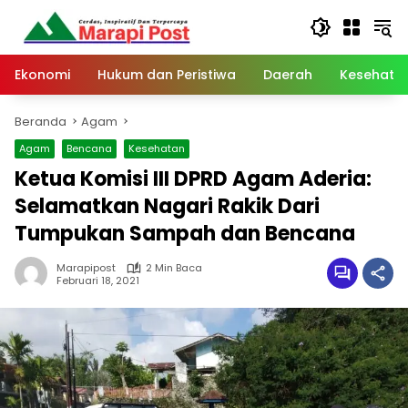
Langsung
ke
konten
Ekonomi
Hukum dan Peristiwa
Daerah
Kesehata
Beranda
Agam
Agam
Bencana
Kesehatan
Ketua Komisi III DPRD Agam Aderia:
Selamatkan Nagari Rakik Dari
Tumpukan Sampah dan Bencana
Marapipost
2 Min Baca
Februari 18, 2021