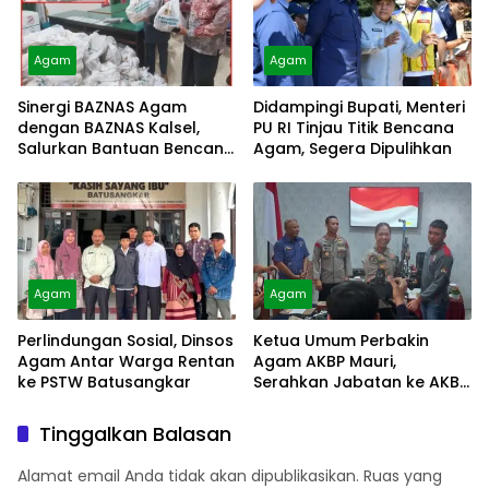
Agam
Agam
Sinergi BAZNAS Agam
Didampingi Bupati, Menteri
dengan BAZNAS Kalsel,
PU RI Tinjau Titik Bencana
Salurkan Bantuan Bencana
Agam, Segera Dipulihkan
Alam
Agam
Agam
Perlindungan Sosial, Dinsos
Ketua Umum Perbakin
Agam Antar Warga Rentan
Agam AKBP Mauri,
ke PSTW Batusangkar
Serahkan Jabatan ke AKBP
Masnoni
Tinggalkan Balasan
Alamat email Anda tidak akan dipublikasikan.
Ruas yang