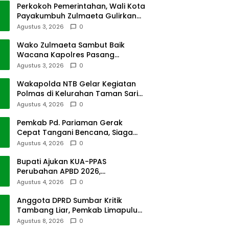
Perkokoh Pemerintahan, Wali Kota
Payakumbuh Zulmaeta Gulirkan
Jabatan
Agustus 3, 2026
0
Wako Zulmaeta Sambut Baik
Wacana Kapolres Pasang
Kamera Pantau Lalin
Agustus 3, 2026
0
Wakapolda NTB Gelar Kegiatan
Polmas di Kelurahan Taman Sari
Ampenan
Agustus 4, 2026
0
Pemkab Pd. Pariaman Gerak
Cepat Tangani Bencana, Siaga
Cuaca Ekstrem
Agustus 4, 2026
0
Bupati Ajukan KUA-PPAS
Perubahan APBD 2026,
Pendapatan Pasbar Naik 15
Agustus 4, 2026
0
Persen
Anggota DPRD Sumbar Kritik
Tambang Liar, Pemkab Limapuluh
Kota Pilih Diam
Agustus 8, 2026
0