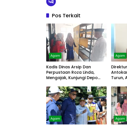
Pos Terkait
Agam
Agam
Kadis Dinas Arsip Dan
Direktu
Perpustaan Roza Linda,
Antokan
Mengajak, Kunjungi Depo
Turun, 
Arsip
Diolah
Agam
Agam