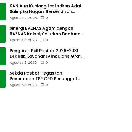
KAN Aua Kuniang Lestarikan Adat
Salingka Nagari, Bersendikan
Kitabullah
Agustus 2, 2026
0
Sinergi BAZNAS Agam dengan
BAZNAS Kalsel, Salurkan Bantuan
Bencana Alam
Agustus 3, 2026
0
Pengurus PMI Pasbar 2026–2031
Dilantik, Layanani Ambulans Gratis
ke Padang
Agustus 3, 2026
0
Sekda Pasbar Tegaskan
Penundaan TPP OPD Penunggak
Pajak Kendaraan Dinas
Agustus 3, 2026
0