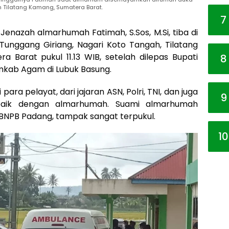
n Tilatang Kamang, Sumatera Barat.
7
Jenazah almarhumah Fatimah, S.Sos, M.Si, tiba di
unggang Giriang, Nagari Koto Tangah, Tilatang
Barat pukul 11.13 WIB, setelah dilepas Bupati
8
emkab Agam di Lubuk Basung.
ara pelayat, dari jajaran ASN, Polri, TNI, dan juga
9
baik dengan almarhumah. Suami almarhumah
BNPB Padang, tampak sangat terpukul.
10