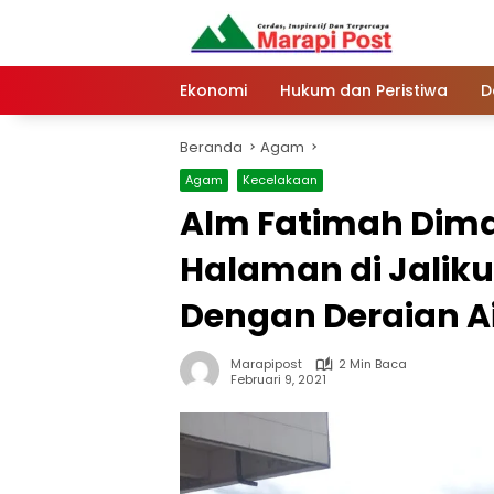
Langsung
ke
konten
Ekonomi
Hukum dan Peristiwa
D
Beranda
Agam
Agam
Kecelakaan
Alm Fatimah Dim
Halaman di Jaliku
Dengan Deraian A
Marapipost
2 Min Baca
Februari 9, 2021