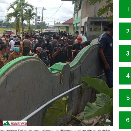
1
2
3
4
5
6
ninggalnya Fatimah saat almarhum disemayamkan dirumah duka