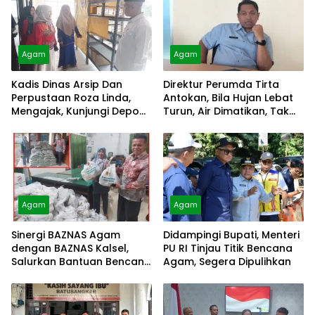
Agam
Agam
Kadis Dinas Arsip Dan
Direktur Perumda Tirta
Perpustaan Roza Linda,
Antokan, Bila Hujan Lebat
Mengajak, Kunjungi Depo
Turun, Air Dimatikan, Tak
Arsip
Bisa Diolah
Agam
Agam
Sinergi BAZNAS Agam
Didampingi Bupati, Menteri
dengan BAZNAS Kalsel,
PU RI Tinjau Titik Bencana
Salurkan Bantuan Bencana
Agam, Segera Dipulihkan
Alam