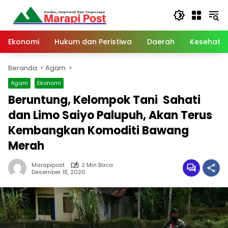
Langsung
ke
konten
Ekonomi
Hukum dan Peristiwa
Daerah
Kesehata
Beranda
Agam
Agam
Ekonomi
Beruntung, Kelompok Tani Sahati
dan Limo Saiyo Palupuh, Akan Terus
Kembangkan Komoditi Bawang
Merah
Marapipost
2 Min Baca
Desember 18, 2020