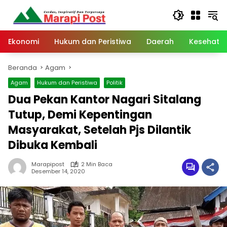
Langsung
ke
konten
Ekonomi
Hukum dan Peristiwa
Daerah
Kesehata
Beranda
Agam
Agam
Hukum dan Peristiwa
Politik
Dua Pekan Kantor Nagari Sitalang
Tutup, Demi Kepentingan
Masyarakat, Setelah Pjs Dilantik
Dibuka Kembali
Marapipost
2 Min Baca
Desember 14, 2020