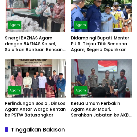
Agam
Agam
Sinergi BAZNAS Agam
Didampingi Bupati, Menteri
dengan BAZNAS Kalsel,
PU RI Tinjau Titik Bencana
Salurkan Bantuan Bencana
Agam, Segera Dipulihkan
Alam
Agam
Agam
Perlindungan Sosial, Dinsos
Ketua Umum Perbakin
Agam Antar Warga Rentan
Agam AKBP Mauri,
ke PSTW Batusangkar
Serahkan Jabatan ke AKBP
Masnoni
Tinggalkan Balasan