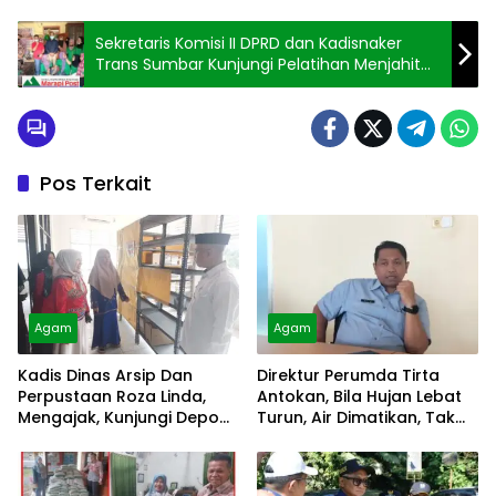
Sekretaris Komisi II DPRD dan Kadisnaker
Trans Sumbar Kunjungi Pelatihan Menjahit
Limapuluh Kota
Pos Terkait
Agam
Agam
Kadis Dinas Arsip Dan
Direktur Perumda Tirta
Perpustaan Roza Linda,
Antokan, Bila Hujan Lebat
Mengajak, Kunjungi Depo
Turun, Air Dimatikan, Tak
Arsip
Bisa Diolah