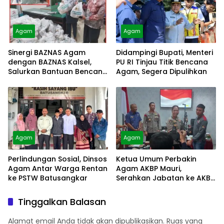
Agam
Agam
Sinergi BAZNAS Agam
Didampingi Bupati, Menteri
dengan BAZNAS Kalsel,
PU RI Tinjau Titik Bencana
Salurkan Bantuan Bencana
Agam, Segera Dipulihkan
Alam
Agam
Agam
Perlindungan Sosial, Dinsos
Ketua Umum Perbakin
Agam Antar Warga Rentan
Agam AKBP Mauri,
ke PSTW Batusangkar
Serahkan Jabatan ke AKBP
Masnoni
Tinggalkan Balasan
Alamat email Anda tidak akan dipublikasikan.
Ruas yang