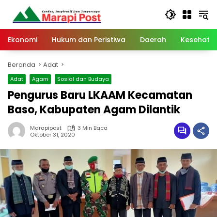
Langsung
ke
konten
Ekonomi
Hukum dan Peristiwa
Daerah
Kesehata
Beranda
Adat
Adat
Agam
Sosial dan Budaya
Pengurus Baru LKAAM Kecamatan
Baso, Kabupaten Agam Dilantik
Marapipost
3 Min Baca
Oktober 31, 2020