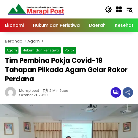
Langsung
ke
konten
Ekonomi
Hukum dan Peristiwa
Daerah
Kesehata
Beranda
Agam
Agam
Hukum dan Peristiwa
Politik
Tim Pembina Pokja Covid-19
Tahapan Pilkada Agam Gelar Rakor
Perdana
Marapipost
2 Min Baca
Oktober 21, 2020