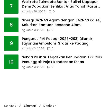
Walikota Zulmaeta Bantah Zalimi Siapapun,
7
Demi Dapatkan Serifikat Atas Tanah Pasar
Payakumbuh
Agustus 10, 2026
0
Sinergi BAZNAS Agam dengan BAZNAS Kalsel,
8
Salurkan Bantuan Bencana Alam
Agustus 3, 2026
0
Pengurus PMI Pasbar 2026–2031 Dilantik,
9
Layanani Ambulans Gratis ke Padang
Agustus 3, 2026
0
Sekda Pasbar Tegaskan Penundaan TPP OPD
10
Penunggak Pajak Kendaraan Dinas
Agustus 3, 2026
0
Kontak
Alamat
Redaksi