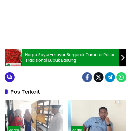
Harga Sayur-mayur Bergerak Turun di Pasar
Tradisional Lubuk Basung
Pos Terkait
Agam
Agam