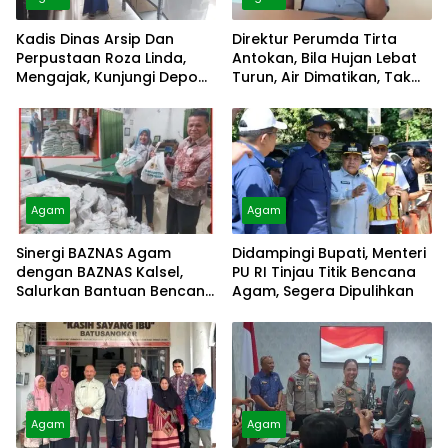
Kadis Dinas Arsip Dan
Direktur Perumda Tirta
Perpustaan Roza Linda,
Antokan, Bila Hujan Lebat
Mengajak, Kunjungi Depo
Turun, Air Dimatikan, Tak
Arsip
Bisa Diolah
Agam
Agam
Sinergi BAZNAS Agam
Didampingi Bupati, Menteri
dengan BAZNAS Kalsel,
PU RI Tinjau Titik Bencana
Salurkan Bantuan Bencana
Agam, Segera Dipulihkan
Alam
Agam
Agam